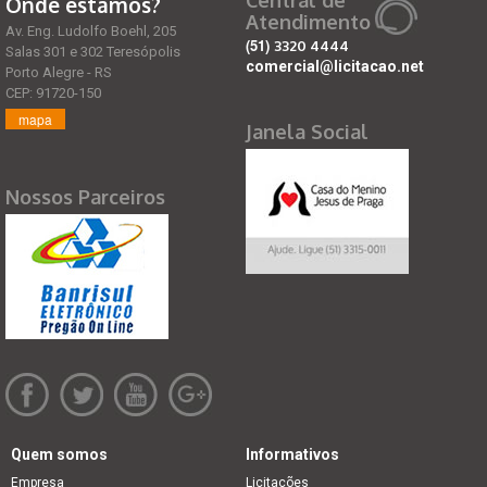
Central de
Onde estamos?
Atendimento
Av. Eng. Ludolfo Boehl, 205
(51)
3320 4444
Salas 301 e 302 Teresópolis
comercial@licitacao.net
Porto Alegre - RS
CEP: 91720-150
mapa
Janela Social
Nossos Parceiros
Quem somos
Informativos
Empresa
Licitações