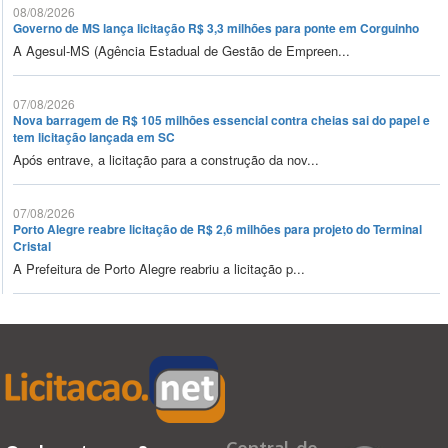
08/08/2026
Governo de MS lança licitação R$ 3,3 milhões para ponte em Corguinho
A Agesul-MS (Agência Estadual de Gestão de Empreen...
07/08/2026
Nova barragem de R$ 105 milhões essencial contra cheias sai do papel e
tem licitação lançada em SC
Após entrave, a licitação para a construção da nov...
07/08/2026
Porto Alegre reabre licitação de R$ 2,6 milhões para projeto do Terminal
Cristal
A Prefeitura de Porto Alegre reabriu a licitação p...