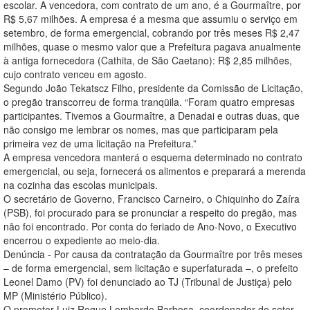
escolar. A vencedora, com contrato de um ano, é a Gourmaître, por
R$ 5,67 milhões. A empresa é a mesma que assumiu o serviço em
setembro, de forma emergencial, cobrando por três meses R$ 2,47
milhões, quase o mesmo valor que a Prefeitura pagava anualmente
à antiga fornecedora (Cathita, de São Caetano): R$ 2,85 milhões,
cujo contrato venceu em agosto.
Segundo João Tekatscz Filho, presidente da Comissão de Licitação,
o pregão transcorreu de forma tranqüila. “Foram quatro empresas
participantes. Tivemos a Gourmaître, a Denadai e outras duas, que
não consigo me lembrar os nomes, mas que participaram pela
primeira vez de uma licitação na Prefeitura.”
A empresa vencedora manterá o esquema determinado no contrato
emergencial, ou seja, fornecerá os alimentos e preparará a merenda
na cozinha das escolas municipais.
O secretário de Governo, Francisco Carneiro, o Chiquinho do Zaíra
(PSB), foi procurado para se pronunciar a respeito do pregão, mas
não foi encontrado. Por conta do feriado de Ano-Novo, o Executivo
encerrou o expediente ao meio-dia.
Denúncia - Por causa da contratação da Gourmaître por três meses
– de forma emergencial, sem licitação e superfaturada –, o prefeito
Leonel Damo (PV) foi denunciado ao TJ (Tribunal de Justiça) pelo
MP (Ministério Público).
O promotor Luiz Roque Lombardo Barbosa, coordenador do setor