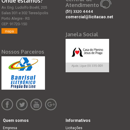
Onde estamos?
Atendimento
Av. Eng. Ludolfo Boehl, 205
(51)
3320 4444
Salas 301 e 302 Teresópolis
comercial@licitacao.net
Porto Alegre - RS
CEP: 91720-150
mapa
Janela Social
Nossos Parceiros
Quem somos
Informativos
Empresa
Licitações