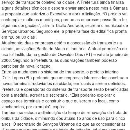
serviço de transporte coletivo na cidade. A Prefeitura ainda finaliza
alguns detalhes técnicos e espera enviar ainda neste mês à Câmara
a proposta que autoriza o Executivo a abrir a licitação. “O projeto vai
contemplar muito os munícipes, porque as empresas passarão a ter
algumas obrigações”, afirma Tácito Andrade, secretário municipal de
Serviços Urbanos. Segundo ele, a primeira fase do edital fica pronta
em “20 ou 30 dias”.
Atualmente, duas empresas detêm a concessão do transporte na
cidade, as viações Barão de Mauá e Januária. A atual permissão de
uso foi instituída na gestão de Oswaldo Dias (PT) e vai até janeiro de
2006. Segundo a Prefeitura, as duas viações também poderão
participar da nova licitação.
Entre as mudanças no sistema de transporte, o prefeito interino
Diniz Lopes (PL) pretende que as empresas interessadas construam
novos terminais rodoviários na cidade, em locais a serem definidos.
Prefeitura e operadoras do sistema de transporte serão beneficiadas
com a medida, acredita o secretário. “Elas poderão explorar o
espaço nos terminais e construir o que quiserem no local, como
lanchonetes, por exemplo”, explica.
Também se estuda a diminuição do tempo de renovação da frota de
ônibus da cidade, diminuindo dos atuais 15 anos de uso para cinco
anos. O secretário de Serviços Urbanos diz que as concessionárias
já renovaram antes mesmo do início da licitação, há duas semanas.