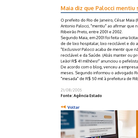
Maia diz que Palocci mentiu 
O prefeito do Rio de Janeiro, César Maia (
Antonio Palocci, "mentiu" ao afirmar que n
Ribeirão Preto, entre 2001 e 2002.
Segundo Maia, em 2001 foi feita uma lici
de de lixo hospitalar, lixo reciclável e do a
"Exclusivo! Palocci acaba de mentir que não
reciclável e da Saúde. (Aliás manter ou p
Leão! R$ 41 milhões!" anunciou o pefelista
De acordo com o blog, venceu a empresa 
meses. Segundo informou o advogado Rogé
"mesada" de R$ 50 mil à prefeitura de Rib
21/08/2005
Fonte: Agência Estado
Voltar