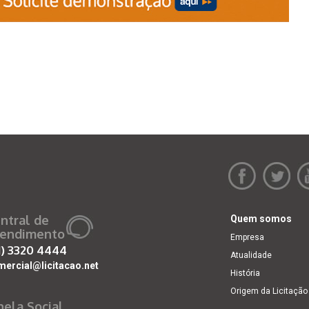
ntral de
Quem somos
endimento
Empresa
1)
3320 4444
Atualidade
mercial@licitacao.net
História
Origem da Licitação
nela Social