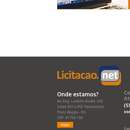
Ce
Onde estamos?
At
Av. Eng. Ludolfo Boehl, 205
(5
Salas 301 e 302 Teresópolis
co
Porto Alegre - RS
CEP: 91720-150
mapa
Ja