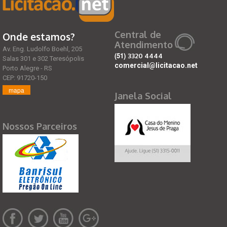
Central de
Onde estamos?
Atendimento
Av. Eng. Ludolfo Boehl, 205
(51)
3320 4444
Salas 301 e 302 Teresópolis
comercial@licitacao.net
Porto Alegre - RS
CEP: 91720-150
mapa
Janela Social
Nossos Parceiros