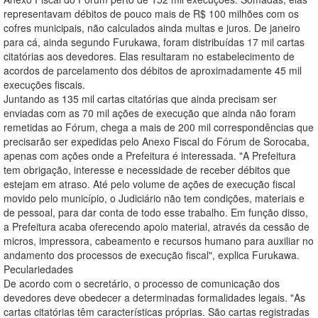
representavam débitos de pouco mais de R$ 100 milhões com os
cofres municipais, não calculados ainda multas e juros. De janeiro
para cá, ainda segundo Furukawa, foram distribuídas 17 mil cartas
citatórias aos devedores. Elas resultaram no estabelecimento de
acordos de parcelamento dos débitos de aproximadamente 45 mil
execuções fiscais.
Juntando as 135 mil cartas citatórias que ainda precisam ser
enviadas com as 70 mil ações de execução que ainda não foram
remetidas ao Fórum, chega a mais de 200 mil correspondências que
precisarão ser expedidas pelo Anexo Fiscal do Fórum de Sorocaba,
apenas com ações onde a Prefeitura é interessada. "A Prefeitura
tem obrigação, interesse e necessidade de receber débitos que
estejam em atraso. Até pelo volume de ações de execução fiscal
movido pelo município, o Judiciário não tem condições, materiais e
de pessoal, para dar conta de todo esse trabalho. Em função disso,
a Prefeitura acaba oferecendo apoio material, através da cessão de
micros, impressora, cabeamento e recursos humano para auxiliar no
andamento dos processos de execução fiscal", explica Furukawa.
Peculariedades
De acordo com o secretário, o processo de comunicação dos
devedores deve obedecer a determinadas formalidades legais. "As
cartas citatórias têm características próprias. São cartas registradas