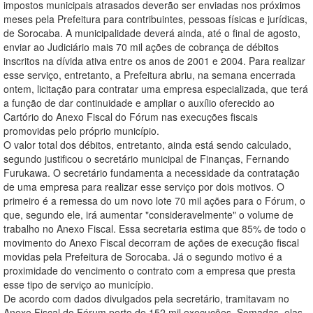
impostos municipais atrasados deverão ser enviadas nos próximos
meses pela Prefeitura para contribuintes, pessoas físicas e jurídicas,
de Sorocaba. A municipalidade deverá ainda, até o final de agosto,
enviar ao Judiciário mais 70 mil ações de cobrança de débitos
inscritos na dívida ativa entre os anos de 2001 e 2004. Para realizar
esse serviço, entretanto, a Prefeitura abriu, na semana encerrada
ontem, licitação para contratar uma empresa especializada, que terá
a função de dar continuidade e ampliar o auxílio oferecido ao
Cartório do Anexo Fiscal do Fórum nas execuções fiscais
promovidas pelo próprio município.
O valor total dos débitos, entretanto, ainda está sendo calculado,
segundo justificou o secretário municipal de Finanças, Fernando
Furukawa. O secretário fundamenta a necessidade da contratação
de uma empresa para realizar esse serviço por dois motivos. O
primeiro é a remessa do um novo lote 70 mil ações para o Fórum, o
que, segundo ele, irá aumentar "consideravelmente" o volume de
trabalho no Anexo Fiscal. Essa secretaria estima que 85% de todo o
movimento do Anexo Fiscal decorram de ações de execução fiscal
movidas pela Prefeitura de Sorocaba. Já o segundo motivo é a
proximidade do vencimento o contrato com a empresa que presta
esse tipo de serviço ao município.
De acordo com dados divulgados pela secretário, tramitavam no
Anexo Fiscal do Fórum perto de 152 mil execuções. Somadas, elas