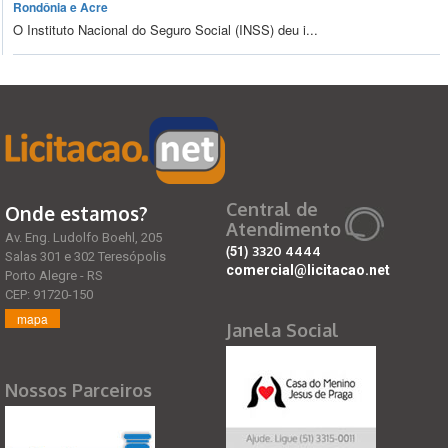
Rondônia e Acre
O Instituto Nacional do Seguro Social (INSS) deu i...
Central de
Onde estamos?
Atendimento
Av. Eng. Ludolfo Boehl, 205
(51)
3320 4444
Salas 301 e 302 Teresópolis
comercial@licitacao.net
Porto Alegre - RS
CEP: 91720-150
mapa
Janela Social
Nossos Parceiros