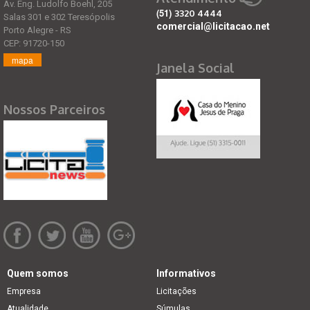
Av. Eng. Ludolfo Boehl, 205
(51)
3320 4444
Salas 301 e 302 Teresópolis
comercial@licitacao.net
Porto Alegre - RS
CEP: 91720-150
mapa
Janela Social
Nossos Parceiros
Quem somos
Informativos
Empresa
Licitações
Atualidade
Súmulas