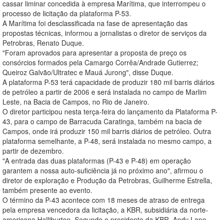
cassar liminar concedida à empresa Marítima, que interrompeu o
processo de licitação da plataforma P-53.
A Marítima foi desclassificada na fase de apresentação das
propostas técnicas, informou a jornalistas o diretor de serviços da
Petrobras, Renato Duque.
"Foram aprovados para apresentar a proposta de preço os
consórcios formados pela Camargo Corrêa/Andrade Gutierrez;
Queiroz Galvão/Ultratec e Mauá Jurong", disse Duque.
A plataforma P-53 terá capacidade de produzir 180 mil barris diários
de petróleo a partir de 2006 e será instalada no campo de Marlim
Leste, na Bacia de Campos, no Rio de Janeiro.
O diretor participou nesta terça-feira do lançamento da Plataforma P-
43, para o campo de Barracuda Caratinga, também na bacia de
Campos, onde irá produzir 150 mil barris diários de petróleo. Outra
plataforma semelhante, a P-48, será instalada no mesmo campo, a
partir de dezembro.
"A entrada das duas plataformas (P-43 e P-48) em operação
garantem a nossa auto-suficiência já no próximo ano", afirmou o
diretor de exploração e Produção da Petrobras, Guilherme Estrella,
também presente ao evento.
O término da P-43 acontece com 18 meses de atraso de entrega
pela empresa vencedora da licitação, a KBR, subsidiária da norte-
americana Halliburton. Segundo o presidente da KBR, Andy Lane,