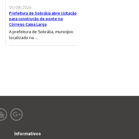
05/08/2026
Prefeitura de Sobrália abre licitação
para construção de ponte no
Córrego Caixa Larga
A prefeitura de Sobrália, município
localizado na ...
Informativos