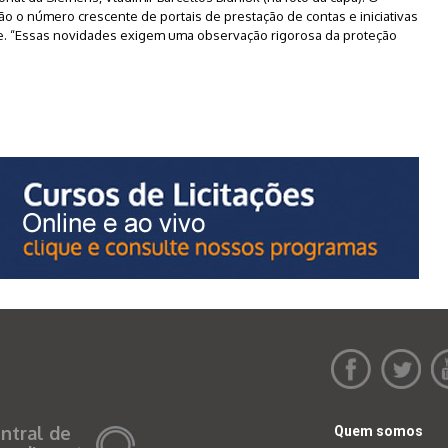
o o número crescente de portais de prestação de contas e iniciativas
ese. “Essas novidades exigem uma observação rigorosa da proteção
ntral de
Quem somos