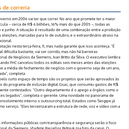
 de correria
verno em 2006 vai ter que correr. No ano que promete ter o maior
 Lula – cerca de R$ 6 bilhões, 16% mais do que 2005 –, todas as
io e junho. A situação é resultado de uma combinação entre a proibição
 eleições, marcadas para 1o de outubro, e o extraordinário atraso na
cional.
tação nesta terça-feira, 11, mas nada garante que isso aconteça. “É
l dificulta bastante, vai ser corrido, mas não há barreiras
onal de Negócios da Siemens, Ivan Britto da Silva. O executivo lembra
ndo FHC cancelou todos os editais seis meses antes das eleições
ue a média de fechamento de negócio com o governo seja de um ano,
ada”, completa.
pelo curto espaço de tempo são os projetos que serão aprovados às
mplo do programa de inclusão digital Gsac, que consumiu gastos de R$
mente contestados. “Outro departamento é o apego a órgãos como o
tes legados”, completa o gerente. Uma novidade no panorama de
envolvimento interno o outsourcing total. Estados como Sergipe já
 serviço. “Eles terceirizaram a estrutura de rede, voz e vídeo com a
informações públicas com transparência e segurança serão o foco
al da Siemens, Vladimir Barcellos Bidniuk (na foto da capa). O