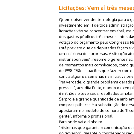
Licitações: Vem aí três meses
Quem quiser vender tecnologia para o go
investimento em TI de toda administração
licitações vão se concentrar em abril, ma
dos gastos públicos três meses antes das
votação do orçamento pelo Congresso Na
Está previsto que os deputados façam a vo
uma caixinha de surpresas. A situação atua
instransponíveis”, resume o gerente naci
de momentos mais complicados, como qua
de 1998. “São situações que fazem com q
contra algumas semanas na iniciativa priv
“Na verdade, o grande problema gerado 
pressas”, acredita Britto, citando o exe
6 milhões e teve seus resultados ampla
Serpro e a grande quantidade de ambien
compras públicas é a substituição do des
apostaram no modelo de compra de TI como
gente”, informa o profissional.
Para onde vai o dinheiro
“Sistemas que garantam comunicação das 
do governo”, garante o coordenador region