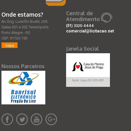
Central de
Onde estamos?
Atendimento
Av. Eng. Ludolfo Boehl, 205
(51)
3320 4444
Salas 301 e 302 Teresópolis
comercial@licitacao.net
Porto Alegre - RS
CEP: 91720-150
mapa
Janela Social
Nossos Parceiros