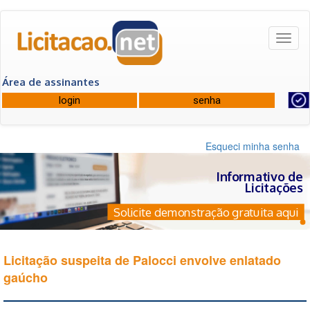
Toggl
naviga
Área de assinantes
Esqueci minha senha
Informativo de
Licitações
Solicite demonstração gratuita aqui
Licitação suspeita de Palocci envolve enlatado
gaúcho