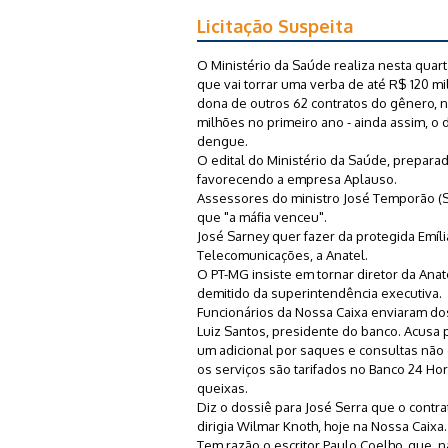
Licitação Suspeita
O Ministério da Saúde realiza nesta quart
que vai torrar uma verba de até R$ 120 mil
dona de outros 62 contratos do gênero, 
milhões no primeiro ano - ainda assim,
dengue.
O edital do Ministério da Saúde, preparad
favorecendo a empresa Aplauso.
Assessores do ministro José Temporão (S
que "a máfia venceu".
José Sarney quer fazer da protegida Emíl
Telecomunicações, a Anatel.
O PT-MG insiste em tornar diretor da Anat
demitido da superintendência executiva.
Funcionários da Nossa Caixa enviaram do
Luiz Santos, presidente do banco. Acusa
um adicional por saques e consultas não
os serviços são tarifados no Banco 24 H
queixas.
Diz o dossiê para José Serra que o contr
dirigia Wilmar Knoth, hoje na Nossa Caixa.
Tem razão o escritor Paulo Coelho, que, n