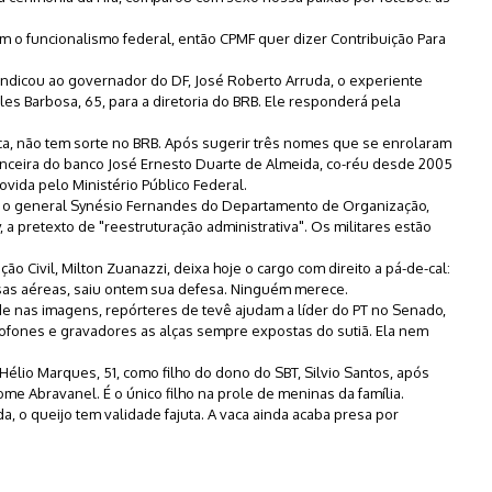
o funcionalismo federal, então CPMF quer dizer Contribuição Para
indicou ao governador do DF, José Roberto Arruda, o experiente
ales Barbosa, 65, para a diretoria do BRB. Ele responderá pela
ca, não tem sorte no BRB. Após sugerir três nomes que se enrolaram
inanceira do banco José Ernesto Duarte de Almeida, co-réu desde 2005
vida pelo Ministério Público Federal.
u o general Synésio Fernandes do Departamento de Organização,
 a pretexto de "reestruturação administrativa". Os militares estão
o Civil, Milton Zuanazzi, deixa hoje o cargo com direito a pá-de-cal:
esas aéreas, saiu ontem sua defesa. Ninguém merece.
de nas imagens, repórteres de tevê ajudam a líder do PT no Senado,
crofones e gravadores as alças sempre expostas do sutiã. Ela nem
lio Marques, 51, como filho do dono do SBT, Silvio Santos, após
ome Abravanel. É o único filho na prole de meninas da família.
a, o queijo tem validade fajuta. A vaca ainda acaba presa por