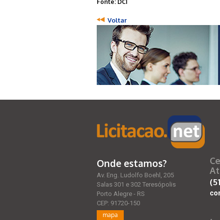
Fonte: DCI
Voltar
Ce
Onde estamos?
At
Av. Eng. Ludolfo Boehl, 205
(5
Salas 301 e 302 Teresópolis
co
Porto Alegre - RS
CEP: 91720-150
mapa