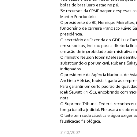
bolas do brasileiro estão no pé.
Se recursos da CPMF pagam despesas com 
Manter Funcionário.
O presidente do BC, Henrique Meirelles, 
funcionário de carreira Francisco Flávio S
presidência.
O secretário da Fazenda do GDF, Luiz Tac
em suspeitas, indicou para a diretoria f
em ação de improbidade administrativa mo
O ministro Nelson Jobim (Defesa) demiti
substituindo-o por um civil, Rubens Sakay,
indignados.
O presidente da Agência Nacional de Aviaçã
Anchieta Hélcias, lobista ligado às empr
Para garantir um certo padrão de qualida
Ideli Salvatti (PT-SC), encobrindo com mi
nota.
O Supremo Tribunal Federal reconheceu Hé
longa batalha judicial. Ele usará o sobren
O leite tem soda cáustica e água oxigenad
falsificação fisiológica.
31/10/2007