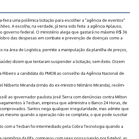
a-feira uma polêmica licitação para escolher a "agência de eventos"
hões. A escolha, na verdade, já teria sido feita: a agência Aplauso,
no governo federal. O ministério alega que gastará no máximo R$ 36
 o dobro das despesas em combate e prevenção de doenças como a
o na área de Logística, permite a manipulação da planilha de preços,
aúde) dizem que tentaram suspender a licitação, sem êxito. Dizem
ia Ribeiro a candidata do PMDB ao conselho da Agência Nacional de
el Nilberto Miranda (irmão do ex-ministro Nilmário Miranda), recém-
ssiê ao governador paulista José Serra com denúncias contra Milton
 pagamentos à Tecban, empresa que administra o Banco 24 Horas, de
 comprovados. Santos nega qualquer irregularidade, mas admite que
oras mesmo quando a operação não se completa, o que pode suscitar
ato com a Tecban foi intermediado pela Cobra Tecnologia quando a
a cerimônia da Fifa, comparou com sexo nossa paixão por futebol: as