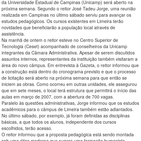
da Universidade Estadual de Campinas (Unicamp) será aberto na
próxima semana. Segundo o reitor José Tadeu Jorge, uma reunião
realizada em Campinas no último sábado serviu para avançar os
estudos pedagógicos. Os cursos existentes em Limeira terão
novidades que beneficiarão a população local através de
assistência.
Na manhã de ontem o reitor esteve no Centro Superior de
Tecnologia (Ceset) acompanhado de conselheiros da Unicamp
integrantes da Câmara Administrativa. Apesar de serem discutidos
assuntos internos, representantes da instituição também visitaram a
área do novo câmpus. Em entrevista à Gazeta, o reitor informou que
a construção está dentro do cronograma previsto e que o processo
de licitação será aberto na próxima semana para que então se
iniciem as obras. Como ocorreu em outras unidades, ele assegurou
que em sete meses, o local terá estrutura que permitirá o início das
aulas em março de 2007, com a abertura de 700 vagas.
Paralelo às questões administrativas, Jorge informou que os estudos
acadêmicos para o câmpus de Limeira também estão adiantados.
No último sábado, por exemplo, já foram definidas as disciplinas
básicas, a que todos os alunos, independente dos cursos
escolhidos, terão acesso.
O reitor informou que a proposta pedagógica está sendo montada
sob uma ótica moderna que sugere uma formação humanista,