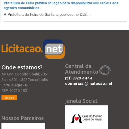
Prefeitura de Feira publica licitação para disponibilizar 800 tablets aos
agentes comunitários..
A Prefeitura de Feira de Santana publicou no Diári...
Central de
Onde estamos?
Atendimento
Av. Eng. Ludolfo Boehl, 205
(51)
3320 4444
Salas 301 e 302 Teresópolis
comercial@licitacao.net
Porto Alegre - RS
CEP: 91720-150
mapa
Janela Social
Nossos Parceiros