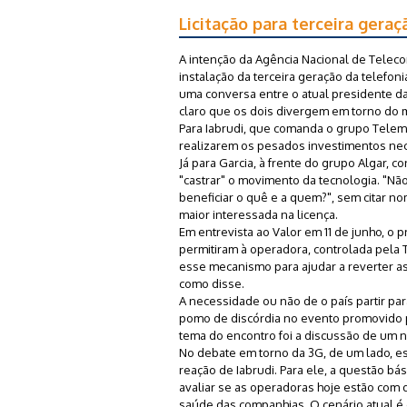
Licitação para terceira gera
A intenção da Agência Nacional de Telecom
instalação da terceira geração da telefoni
uma conversa entre o atual presidente da 
claro que os dois divergem em torno do m
Para Iabrudi, que comanda o grupo Telem
realizarem os pesados investimentos nec
Já para Garcia, à frente do grupo Algar, 
"castrar" o movimento da tecnologia. "Não
beneficiar o quê e a quem?", sem citar n
maior interessada na licença.
Em entrevista ao Valor em 11 de junho, o 
permitiram à operadora, controlada pela 
esse mecanismo para ajudar a reverter a
como disse.
A necessidade ou não de o país partir par
pomo de discórdia no evento promovido pe
tema do encontro foi a discussão de um
No debate em torno da 3G, de um lado, es
reação de Iabrudi. Para ele, a questão b
avaliar se as operadoras hoje estão com
saúde das companhias. O cenário atual é 