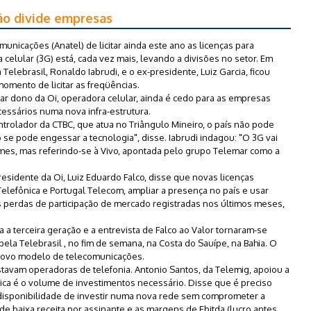
ção divide empresas
unicações (Anatel) de licitar ainda este ano as licenças para
a celular (3G) está, cada vez mais, levando a divisões no setor. Em
Telebrasil, Ronaldo Iabrudi, e o ex-presidente, Luiz Garcia, ficou
omento de licitar as freqüências.
ar dono da Oi, operadora celular, ainda é cedo para as empresas
essários numa nova infra-estrutura.
controlador da CTBC, que atua no Triângulo Mineiro, o país não pode
 se pode engessar a tecnologia", disse. Iabrudi indagou: "O 3G vai
omes, mas referindo-se à Vivo, apontada pelo grupo Telemar como a
presidente da Oi, Luiz Eduardo Falco, disse que novas licenças
Telefônica e Portugal Telecom, ampliar a presença no país e usar
s perdas de participação de mercado registradas nos últimos meses,
a a terceira geração e a entrevista de Falco ao Valor tornaram-se
la Telebrasil , no fim de semana, na Costa do Sauípe, na Bahia. O
 novo modelo de telecomunicações.
tavam operadoras de telefonia. Antonio Santos, da Telemig, apoiou a
ásica é o volume de investimentos necessário. Disse que é preciso
 disponibilidade de investir numa nova rede sem comprometer a
de baixa receita por assinante e as margens de Ebitda (lucro antes