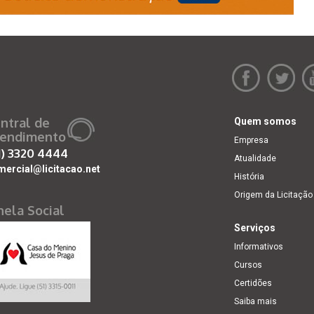
ntral de
Quem somos
endimento
Empresa
1)
3320 4444
Atualidade
mercial@licitacao.net
História
Origem da Licitação
nela Social
Serviços
Informativos
Cursos
Certidões
Saiba mais