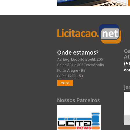
Ce
Onde estamos?
At
Av. Eng. Ludolfo Boehl, 205
(5
Salas 301 e 302 Teresópolis
co
Porto Alegre - RS
CEP: 91720-150
mapa
Ja
Nossos Parceiros