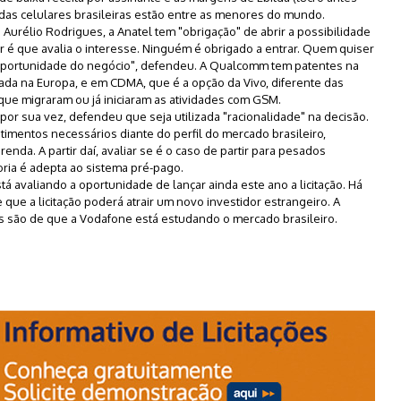
) das celulares brasileiras estão entre as menores do mundo.
Aurélio Rodrigues, a Anatel tem "obrigação" de abrir a possibilidade
or é que avalia o interesse. Ninguém é obrigado a entrar. Quem quiser
a oportunidade do negócio", defendeu. A Qualcomm tem patentes na
zada na Europa, e em CDMA, que é a opção da Vivo, diferente das
que migraram ou já iniciaram as atividades com GSM.
por sua vez, defendeu que seja utilizada "racionalidade" na decisão.
stimentos necessários diante do perfil do mercado brasileiro,
nda. A partir daí, avaliar se é o caso de partir para pesados
ria é adepta ao sistema pré-pago.
tá avaliando a oportunidade de lançar ainda este ano a licitação. Há
que a licitação poderá atrair um novo investidor estrangeiro. A
s são de que a Vodafone está estudando o mercado brasileiro.