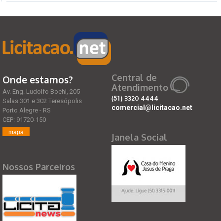
Central de
Onde estamos?
Atendimento
Av. Eng. Ludolfo Boehl, 205
(51)
3320 4444
Salas 301 e 302 Teresópolis
comercial@licitacao.net
Porto Alegre - RS
CEP: 91720-150
mapa
Janela Social
Nossos Parceiros