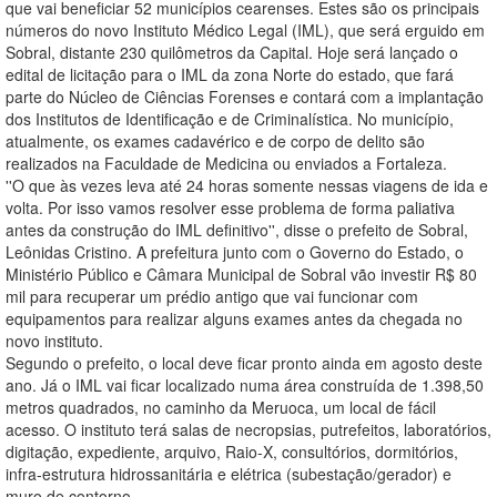
que vai beneficiar 52 municípios cearenses. Estes são os principais
números do novo Instituto Médico Legal (IML), que será erguido em
Sobral, distante 230 quilômetros da Capital. Hoje será lançado o
edital de licitação para o IML da zona Norte do estado, que fará
parte do Núcleo de Ciências Forenses e contará com a implantação
dos Institutos de Identificação e de Criminalística. No município,
atualmente, os exames cadavérico e de corpo de delito são
realizados na Faculdade de Medicina ou enviados a Fortaleza.
''O que às vezes leva até 24 horas somente nessas viagens de ida e
volta. Por isso vamos resolver esse problema de forma paliativa
antes da construção do IML definitivo'', disse o prefeito de Sobral,
Leônidas Cristino. A prefeitura junto com o Governo do Estado, o
Ministério Público e Câmara Municipal de Sobral vão investir R$ 80
mil para recuperar um prédio antigo que vai funcionar com
equipamentos para realizar alguns exames antes da chegada no
novo instituto.
Segundo o prefeito, o local deve ficar pronto ainda em agosto deste
ano. Já o IML vai ficar localizado numa área construída de 1.398,50
metros quadrados, no caminho da Meruoca, um local de fácil
acesso. O instituto terá salas de necropsias, putrefeitos, laboratórios,
digitação, expediente, arquivo, Raio-X, consultórios, dormitórios,
infra-estrutura hidrossanitária e elétrica (subestação/gerador) e
muro de contorno.