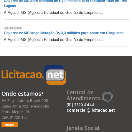
Governo de MS abre licitação de R$ 9 milhões para recapear ruas de Três
Lagoas
A Agesul-MS (Agência Estadual de Gestão de Empreen...
08/08/2026
Governo de MS lança licitação R$ 3,3 milhões para ponte em Corguinho
A Agesul-MS (Agência Estadual de Gestão de Empreen...
Central de
Onde estamos?
Atendimento
Av. Eng. Ludolfo Boehl, 205
(51)
3320 4444
Salas 301 e 302 Teresópolis
comercial@licitacao.net
Porto Alegre - RS
CEP: 91720-150
mapa
Janela Social