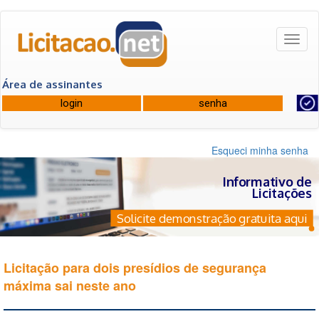
Toggl
naviga
Área de assinantes
Esqueci minha senha
Informativo de
Licitações
Solicite demonstração gratuita aqui
Licitação para dois presídios de segurança
máxima sai neste ano