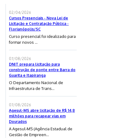
02/04/2026
Cursos Presenciais - Nova Lei de
Licitação e Contratação Pública -
Florianópolis/SC
Curso presencial foi idealizado para
formar novos ...
07/08/2026
DNIT prepara licitação para
construção de ponte entre Barra do
Guarita e Itapiranga
O Departamento Nacional de
Infraestrutura de Trans...
07/08/2026
Agesul-MS abre licitação de R$ 14,8
milhões para recapear vias em
Dourados
A Agesul-MS (Agência Estadual de
Gestão de Empreen...