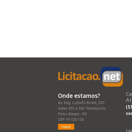
Ce
Onde estamos?
At
Av. Eng. Ludolfo Boehl, 205
(5
Salas 301 e 302 Teresópolis
co
Porto Alegre - RS
CEP: 91720-150
mapa
Ja