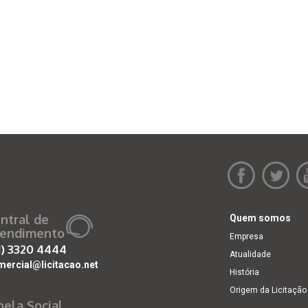
ntral de
Quem somos
endimento
Empresa
1)
3320 4444
Atualidade
mercial@licitacao.net
História
Origem da Licitação
nela Social