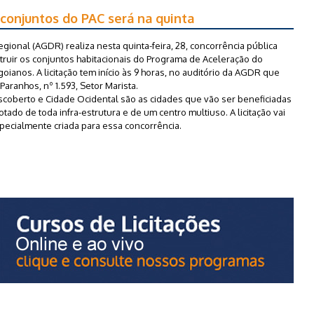
 conjuntos do PAC será na quinta
onal (AGDR) realiza nesta quinta-feira, 28, concorrência pública
ruir os conjuntos habitacionais do Programa de Aceleração do
oianos. A licitação tem início às 9 horas, no auditório da AGDR que
aranhos, nº 1.593, Setor Marista.
scoberto e Cidade Ocidental são as cidades que vão ser beneficiadas
ado de toda infra-estrutura e de um centro multiuso. A licitação vai
specialmente criada para essa concorrência.