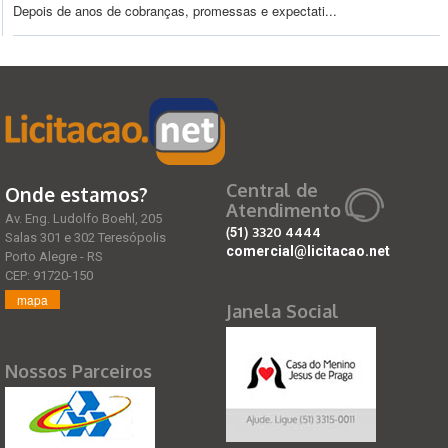
Depois de anos de cobranças, promessas e expectati...
Central de
Onde estamos?
Atendimento
Av. Eng. Ludolfo Boehl, 205
(51)
3320 4444
Salas 301 e 302 Teresópolis
comercial@licitacao.net
Porto Alegre - RS
CEP: 91720-150
mapa
Janela Social
Nossos Parceiros