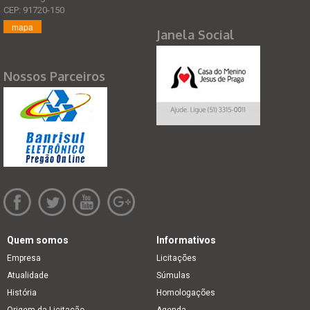
CEP: 91720-150
mapa
Janela Social
Nossos Parceiros
Quem somos
Informativos
Empresa
Licitações
Atualidade
Súmulas
História
Homologações