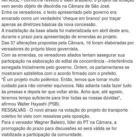
vem sendo objeto de discórdia na Câmara de São José.
Entre os vereadores, o texto apresentado pelo governo era
encarado como um verdadeiro 'cheque em branco' por traçar
apenas as diretrizes básicas da nova concessão.
A insatisfação da base aliada foi materializada em abril deste ano,
durante o prazo para apresentação de emendas ao projeto.
Das 37 alterações propostas pela Câmara, 16 foram elaboradas por
vereadores do próprio bloco governista.
Com as emendas, os vereadores aliados tentam assegurar sua
participação na elaboração do edital da concorrência --interferência
sonegada inicialmente pelo governo. Ontem, os parlamentares se
mostraram satisfeitos com o acordo firmado com o prefeito.
"É um projeto muito polêmico. Então, temos que tomar muito
cuidado para não cometer equívocos. Não adianta nada fazer tudo
às pressas e depois ter que voltar atrás. Acho que, até agosto,
teremos tempo suficiente para tirar todas as nossas dúvidas",
afirmou Walter Hayashi (PSB).
RESSALVAS - O novo atraso na votação do projeto do transporte
coletivo foi visto com ressalvas pela oposição.
Para o vereador Wagner Balieiro, líder do PT na Câmara, a
prorrogação do prazo para discussões só será válida se for
viabilizada a participação da comunidade.