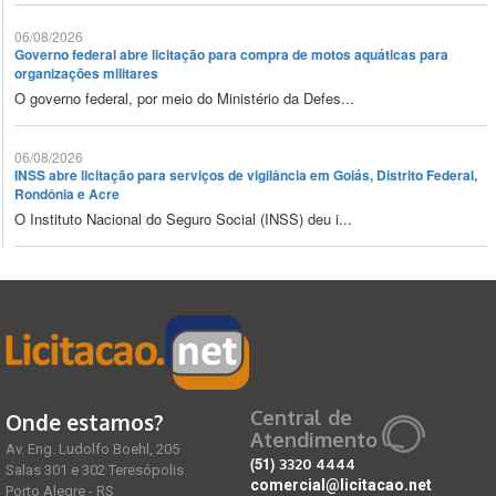
06/08/2026
Governo federal abre licitação para compra de motos aquáticas para
organizações militares
O governo federal, por meio do Ministério da Defes...
06/08/2026
INSS abre licitação para serviços de vigilância em Goiás, Distrito Federal,
Rondônia e Acre
O Instituto Nacional do Seguro Social (INSS) deu i...
Central de
Onde estamos?
Atendimento
Av. Eng. Ludolfo Boehl, 205
(51)
3320 4444
Salas 301 e 302 Teresópolis
comercial@licitacao.net
Porto Alegre - RS