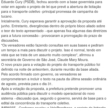
Eduardo Cury (PSDB), fechou acordo com a base governista para
votar em agosto o projeto de lei que prevê a abertura de licitação
para o transporte coletivo -principal promessa de campanha do
tucano.
Inicialmente, Cury esperava garantir a aprovação da proposta até
junho. Entretanto, divergências dentro do próprio bloco aliado sobre
o teor do texto apresentado --que apenas fixa algumas das diretrizes
para a futura concessão-- provocaram a prorrogação do prazo de
discussões.
"Os vereadores estão fazendo consultas em suas bases e pediram
um tempo a mais para discutir o projeto. Isso é normal, tendo em
vista que se trata de um assunto muito complexo", afirmou a
secretária de Governo de São José, Claude Mary Moura.
O novo prazo para a votação do projeto do transporte público foi
definido na noite de anteontem, durante reunião da base aliada.
Pelo acordo firmado com governo, os vereadores se
comprometeram a incluir o texto na pauta da última sessão ordinária
de agosto, prevista para o dia 31.
Após a votação da proposta, a prefeitura pretende promover uma
audiência pública para discutir o modelo operacional do novo
sistema --discussão que, segundo o governo, servirá de base para o
edital da concorrência do transporte coletivo.
IMPASSE - Conforme revelou o ValeParaibano, o projeto da licitação