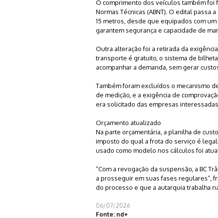
O comprimento dos veículos também foi fl
Normas Técnicas (ABNT). O edital passa a 
15 metros, desde que equipados com um te
garantem segurança e capacidade de ma
Outra alteração foi a retirada da exigênc
transporte é gratuito, o sistema de bilhe
acompanhar a demanda, sem gerar custo
Também foram excluídos o mecanismo de bo
de medição, e a exigência de comprovação 
era solicitado das empresas interessadas
Orçamento atualizado
Na parte orçamentária, a planilha de cust
imposto do qual a frota do serviço é leg
usado como modelo nos cálculos foi atual
“Com a revogação da suspensão, a BC Trânsi
a prosseguir em suas fases regulares”, fri
do processo e que a autarquia trabalha n
06/07/2026
Fonte: nd+