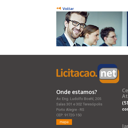
Voltar
Ce
Onde estamos?
At
Av. Eng. Ludolfo Boehl, 205
(5
Salas 301 e 302 Teresópolis
co
Porto Alegre - RS
CEP: 91720-150
mapa
Ja