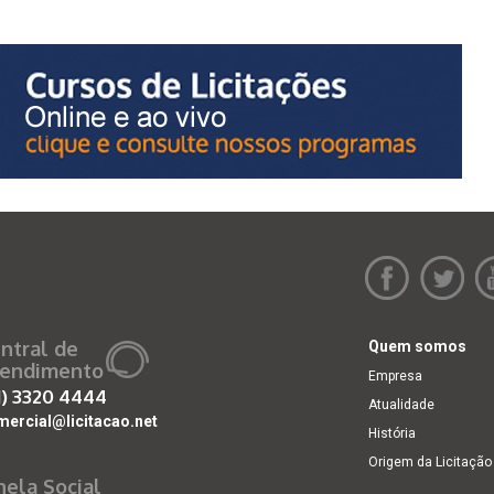
ntral de
Quem somos
endimento
Empresa
1)
3320 4444
Atualidade
mercial@licitacao.net
História
Origem da Licitação
nela Social