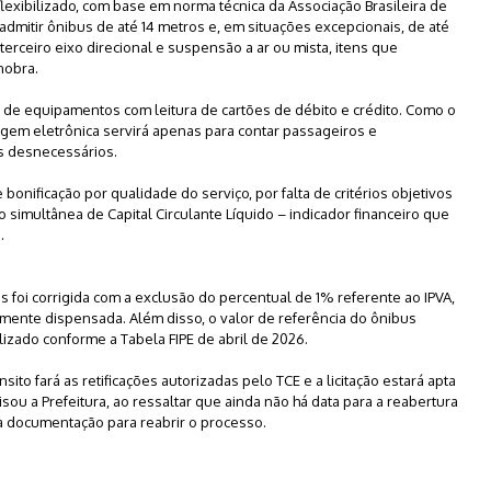
exibilizado, com base em norma técnica da Associação Brasileira de
admitir ônibus de até 14 metros e, em situações excepcionais, de até
rceiro eixo direcional e suspensão a ar ou mista, itens que
nobra.
ia de equipamentos com leitura de cartões de débito e crédito. Como o
tagem eletrônica servirá apenas para contar passageiros e
s desnecessários.
nificação por qualidade do serviço, por falta de critérios objetivos
simultânea de Capital Circulante Líquido – indicador financeiro que
.
os foi corrigida com a exclusão do percentual de 1% referente ao IPVA,
almente dispensada. Além disso, o valor de referência do ônibus
izado conforme a Tabela FIPE de abril de 2026.
to fará as retificações autorizadas pelo TCE e a licitação estará apta
sou a Prefeitura, ao ressaltar que ainda não há data para a reabertura
a documentação para reabrir o processo.