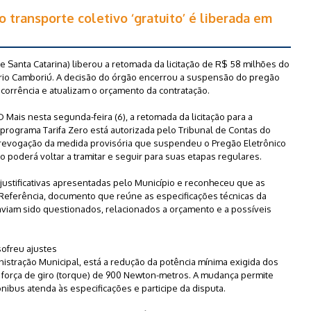
o transporte coletivo ‘gratuito’ é liberada em
e Santa Catarina) liberou a retomada da licitação de R$ 58 milhões do
eário Camboriú. A decisão do órgão encerrou a suspensão do pregão
ncorrência e atualizam o orçamento da contratação.
Mais nesta segunda-feira (6), a retomada da licitação para a
programa Tarifa Zero está autorizada pelo Tribunal de Contas do
a revogação da medida provisória que suspendeu o Pregão Eletrônico
 poderá voltar a tramitar e seguir para suas etapas regulares.
s justificativas apresentadas pelo Município e reconheceu que as
 Referência, documento que reúne as especificações técnicas da
aviam sido questionados, relacionados a orçamento e a possíveis
 sofreu ajustes
stração Municipal, está a redução da potência mínima exigida dos
a força de giro (torque) de 900 Newton-metros. A mudança permite
ibus atenda às especificações e participe da disputa.