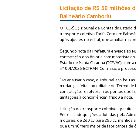
Licitação de R$ 58 milhões d
Balneário Camboriú
O TCE-SC (Tribunal de Contas do Estado d
transporte coletivo Tarifa Zero em Baln
após ajustes no edital, que ampliam a co
Segundo nota da Prefeitura enviada ao ND 
contratação dos ônibus com motorista do 
Estado de Santa Catarina (TCE/SC), com 
nº 001/2026-BCTRAN. Com isso, o processo
“Ao analisar o caso, o Tribunal acolheu a
mudanças feitas no edital e no Termo de
contratação, resolveram os pontos que h
limitações à concorrência”, frisou a nota.
Licitação do transporte coletivo ‘gratuito’
Entre as adequações adotadas pela Admini
motores, de 260 cv para 255 cv, mantida 
que um número maior de fabricantes de ôn