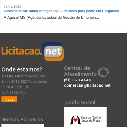
08/08/2026
Governo de MS lança licitação R$ 3,3 milhões para ponte em Corguinho
A Agesul-MS (Agência Estadual de Gestão de Empreen...
Central de
Onde estamos?
Atendimento
Av. Eng. Ludolfo Boehl, 205
(51)
3320 4444
Salas 301 e 302 Teresópolis
comercial@licitacao.net
Porto Alegre - RS
CEP: 91720-150
mapa
Janela Social
Nossos Parceiros