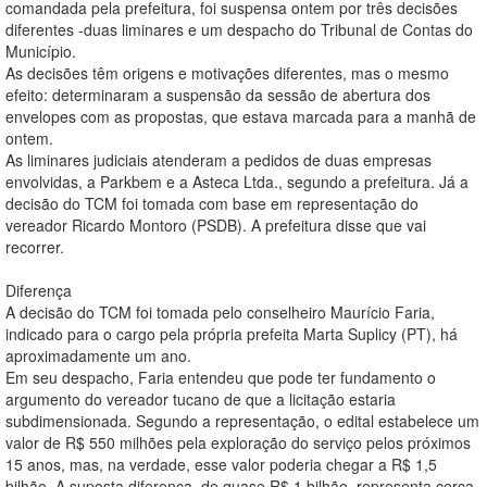
comandada pela prefeitura, foi suspensa ontem por três decisões
diferentes -duas liminares e um despacho do Tribunal de Contas do
Município.
As decisões têm origens e motivações diferentes, mas o mesmo
efeito: determinaram a suspensão da sessão de abertura dos
envelopes com as propostas, que estava marcada para a manhã de
ontem.
As liminares judiciais atenderam a pedidos de duas empresas
envolvidas, a Parkbem e a Asteca Ltda., segundo a prefeitura. Já a
decisão do TCM foi tomada com base em representação do
vereador Ricardo Montoro (PSDB). A prefeitura disse que vai
recorrer.
Diferença
A decisão do TCM foi tomada pelo conselheiro Maurício Faria,
indicado para o cargo pela própria prefeita Marta Suplicy (PT), há
aproximadamente um ano.
Em seu despacho, Faria entendeu que pode ter fundamento o
argumento do vereador tucano de que a licitação estaria
subdimensionada. Segundo a representação, o edital estabelece um
valor de R$ 550 milhões pela exploração do serviço pelos próximos
15 anos, mas, na verdade, esse valor poderia chegar a R$ 1,5
bilhão. A suposta diferença, de quase R$ 1 bilhão, representa cerca