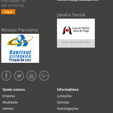
Porto Alegre - RS
CEP: 91720-150
mapa
Janela Social
Nossos Parceiros
Quem somos
Informativos
Empresa
Licitações
Atualidade
Súmulas
História
Homologações