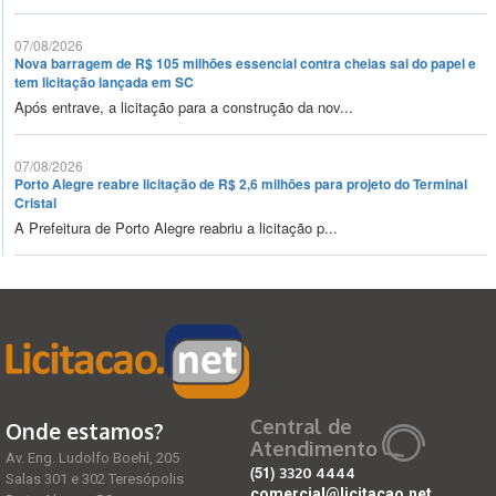
07/08/2026
Nova barragem de R$ 105 milhões essencial contra cheias sai do papel e
tem licitação lançada em SC
Após entrave, a licitação para a construção da nov...
07/08/2026
Porto Alegre reabre licitação de R$ 2,6 milhões para projeto do Terminal
Cristal
A Prefeitura de Porto Alegre reabriu a licitação p...
Central de
Onde estamos?
Atendimento
Av. Eng. Ludolfo Boehl, 205
(51)
3320 4444
Salas 301 e 302 Teresópolis
comercial@licitacao.net