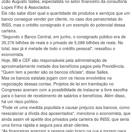
João Augusto Salles, especialista no setor financeiro da consultoria
Lopes Filho & Associados.
Ele não sabe dizer qual a quantidade de produtos e serviços que um
banco consegue vender por cliente, no caso dos pensionistas do
INSS, mas o crédito consignado é um exemplo do potencial dessa
carteira.
"Segundo o Banco Central, em junho, o consignado público era de
35,376 bilhões de reais e o privado de 5,088 bilhões de reais. No
total, isso já é metade de todo o crédito pessoal", ressaltou o
economista.
Hoje, BB e CEF são responsáveis pela administração de
aproximadamente metade dos benefícios pagos pela Previdência.
"Quem tem a perder são os bancos oficiais", disse Salles.
Mas os bancos estatais jogam com os riscos envolvidos na
negociação dessas contas. Projetos de lei em tramitação no
Congresso acenam com a possibilidade de instaurar a livre escolha
para o banco de recebimento de salários e benefícios. Além disso,
há um risco político.
"Pode vir uma medida populista e causar prejuízo aos bancos, como
reescalonar a dívida dos aposentados", menciona o economista, que
ainda assim vê apetite dos privados pela carteira do INSS, que seria
uma forma rápida e segura para atrair clientes.
"As financeiras agarram a pessoa pelo braço na rua e trazem para