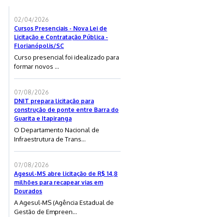
02/04/2026
Cursos Presenciais - Nova Lei de
Licitação e Contratação Pública -
Florianópolis/SC
Curso presencial foi idealizado para
formar novos ...
07/08/2026
DNIT prepara licitação para
construção de ponte entre Barra do
Guarita e Itapiranga
O Departamento Nacional de
Infraestrutura de Trans...
07/08/2026
Agesul-MS abre licitação de R$ 14,8
milhões para recapear vias em
Dourados
A Agesul-MS (Agência Estadual de
Gestão de Empreen...