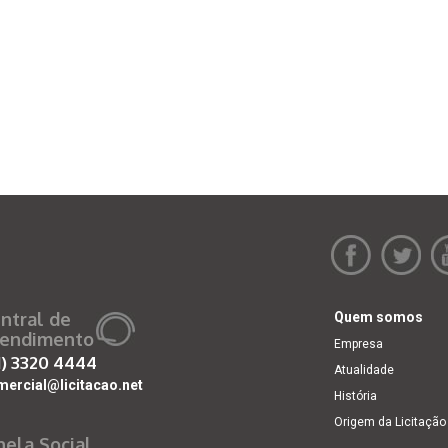
ntral de
Quem somos
endimento
Empresa
1)
3320 4444
Atualidade
mercial@licitacao.net
História
Origem da Licitação
nela Social