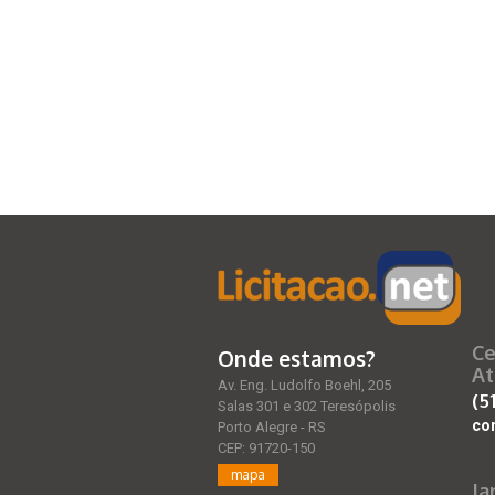
Ce
Onde estamos?
At
Av. Eng. Ludolfo Boehl, 205
(5
Salas 301 e 302 Teresópolis
co
Porto Alegre - RS
CEP: 91720-150
mapa
Ja