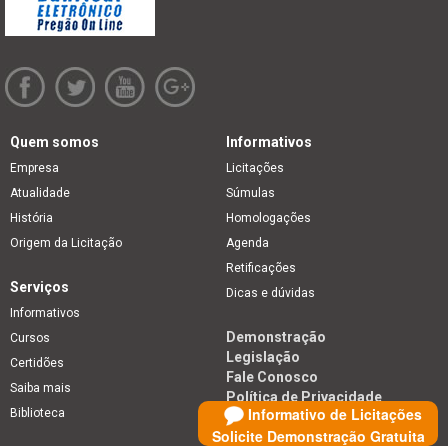
Quem somos
Informativos
Empresa
Licitações
Atualidade
Súmulas
História
Homologações
Origem da Licitação
Agenda
Retificações
Serviços
Dicas e dúvidas
Informativos
Demonstração
Cursos
Legislação
Certidões
Fale Conosco
Saiba mais
Política de Privacidade
Informativo de Licitações
Biblioteca
Solicite Demonstração Gratuita