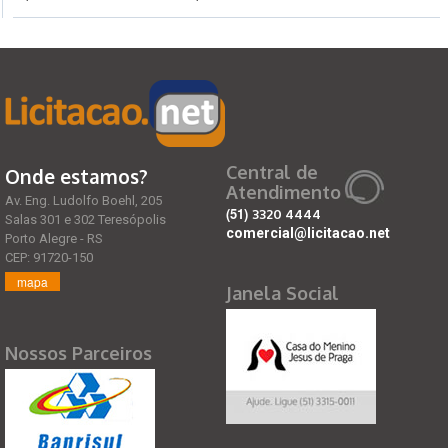
Central de
Onde estamos?
Atendimento
Av. Eng. Ludolfo Boehl, 205
(51)
3320 4444
Salas 301 e 302 Teresópolis
comercial@licitacao.net
Porto Alegre - RS
CEP: 91720-150
mapa
Janela Social
Nossos Parceiros