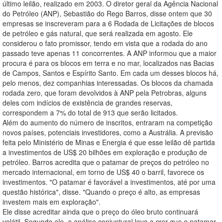
último leilão, realizado em 2003. O diretor geral da Agência Nacional
do Petróleo (ANP), Sebastião do Rego Barros, disse ontem que 30
empresas se inscreveram para a 6 Rodada de Licitações de blocos
de petróleo e gás natural, que será realizada em agosto. Ele
considerou o fato promissor, tendo em vista que a rodada do ano
passado teve apenas 11 concorrentes. A ANP informou que a maior
procura é para os blocos em terra e no mar, localizados nas Bacias
de Campos, Santos e Espírito Santo. Em cada um desses blocos há,
pelo menos, dez companhias interessadas. Os blocos da chamada
rodada zero, que foram devolvidos à ANP pela Petrobras, alguns
deles com indícios de existência de grandes reservas,
correspondem a 7% do total de 913 que serão licitados.
Além do aumento do número de inscritos, entraram na competição
novos países, potenciais investidores, como a Austrália. A previsão
feita pelo Ministério de Minas e Energia é que esse leilão dê partida
a investimentos de US$ 20 bilhões em exploração e produção de
petróleo. Barros acredita que o patamar de preços do petróleo no
mercado internacional, em torno de US$ 40 o barril, favorece os
investimentos. "O patamar é favorável a investimentos, até por uma
questão histórica", disse. "Quando o preço é alto, as empresas
investem mais em exploração".
Ele disse acreditar ainda que o preço do óleo bruto continuará
volátil. Segundo ele, a análise conjuntural leva a crer que o patamar