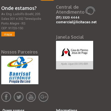
Central de
Onde estamos?
Atendimento
Av. Eng. Ludolfo Boehl, 205
(51)
3320 4444
Salas 301 e 302 Teresópolis
comercial@licitacao.net
Porto Alegre - RS
CEP: 91720-150
mapa
Janela Social
Nossos Parceiros
Quem somos
Informativos