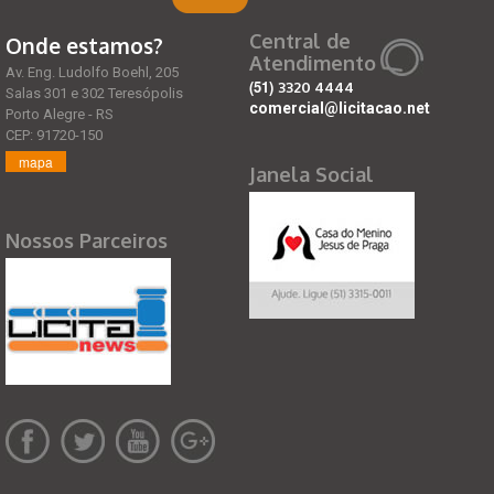
Central de
Onde estamos?
Atendimento
Av. Eng. Ludolfo Boehl, 205
(51)
3320 4444
Salas 301 e 302 Teresópolis
comercial@licitacao.net
Porto Alegre - RS
CEP: 91720-150
mapa
Janela Social
Nossos Parceiros