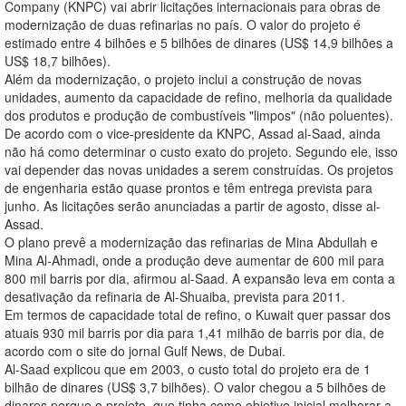
Company (KNPC) vai abrir licitações internacionais para obras de
modernização de duas refinarias no país. O valor do projeto é
estimado entre 4 bilhões e 5 bilhões de dinares (US$ 14,9 bilhões a
US$ 18,7 bilhões).
Além da modernização, o projeto inclui a construção de novas
unidades, aumento da capacidade de refino, melhoria da qualidade
dos produtos e produção de combustíveis "limpos" (não poluentes).
De acordo com o vice-presidente da KNPC, Assad al-Saad, ainda
não há como determinar o custo exato do projeto. Segundo ele, isso
vai depender das novas unidades a serem construídas. Os projetos
de engenharia estão quase prontos e têm entrega prevista para
junho. As licitações serão anunciadas a partir de agosto, disse al-
Assad.
O plano prevê a modernização das refinarias de Mina Abdullah e
Mina Al-Ahmadi, onde a produção deve aumentar de 600 mil para
800 mil barris por dia, afirmou al-Saad. A expansão leva em conta a
desativação da refinaria de Al-Shuaiba, prevista para 2011.
Em termos de capacidade total de refino, o Kuwait quer passar dos
atuais 930 mil barris por dia para 1,41 milhão de barris por dia, de
acordo com o site do jornal Gulf News, de Dubai.
Al-Saad explicou que em 2003, o custo total do projeto era de 1
bilhão de dinares (US$ 3,7 bilhões). O valor chegou a 5 bilhões de
dinares porque o projeto, que tinha como objetivo inicial melhorar a