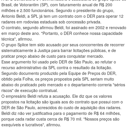
Brasil, de Votorantim (SP), com faturamento anual de R$ 200
milhões e 2.500 funcionários. Segundo o presidente do grupo,
Antonio Beldi, a SPL já tem um contrato com o DER para operar 12
radares em rodovias estaduais sob concessão privada.
O contrato, segundo afirmou Beldi, foi assinado em 2002 e renovado
em março deste ano. "Portanto, o DER conhece nossa capacidade
técnica", afirmou.
O grupo Splice tem sido acusado por seus concorrentes de recorrer
sistematicamente à Justiça para barrar licitações públicas, e de
praticar preço abaixo de custo para conquistar mercado.
Esse argumento foi usado pelo DER de São Paulo, ao refutar o
recurso administrativo da SPL contra o resultado da licitação.
Segundo documento produzido pela Equipe de Preços do DER,
obtido pela Folha, os preços propostos pela SPL seriam muito
abaixo do praticado pelo mercado e o departamento correria "sérios
riscos" de execução contratual.
O empresário Beldi refuta a acusação. Ele diz que os valores
propostos na licitação são iguais aos do contrato que possui com o
DER de São Paulo, acrescidos do custo de aquisição dos radares.
Beldi diz não ver justificativa para o pagamento de R$ 64 milhões,
porque cada radar custa cerca de R$ 70 mil. "Nossos preços são
exequíveis e lucrativos", afirmou.