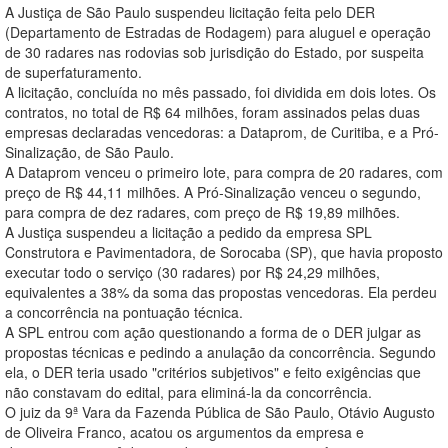
A Justiça de São Paulo suspendeu licitação feita pelo DER
(Departamento de Estradas de Rodagem) para aluguel e operação
de 30 radares nas rodovias sob jurisdição do Estado, por suspeita
de superfaturamento.
A licitação, concluída no mês passado, foi dividida em dois lotes. Os
contratos, no total de R$ 64 milhões, foram assinados pelas duas
empresas declaradas vencedoras: a Dataprom, de Curitiba, e a Pró-
Sinalização, de São Paulo.
A Dataprom venceu o primeiro lote, para compra de 20 radares, com
preço de R$ 44,11 milhões. A Pró-Sinalização venceu o segundo,
para compra de dez radares, com preço de R$ 19,89 milhões.
A Justiça suspendeu a licitação a pedido da empresa SPL
Construtora e Pavimentadora, de Sorocaba (SP), que havia proposto
executar todo o serviço (30 radares) por R$ 24,29 milhões,
equivalentes a 38% da soma das propostas vencedoras. Ela perdeu
a concorrência na pontuação técnica.
A SPL entrou com ação questionando a forma de o DER julgar as
propostas técnicas e pedindo a anulação da concorrência. Segundo
ela, o DER teria usado "critérios subjetivos" e feito exigências que
não constavam do edital, para eliminá-la da concorrência.
O juiz da 9ª Vara da Fazenda Pública de São Paulo, Otávio Augusto
de Oliveira Franco, acatou os argumentos da empresa e