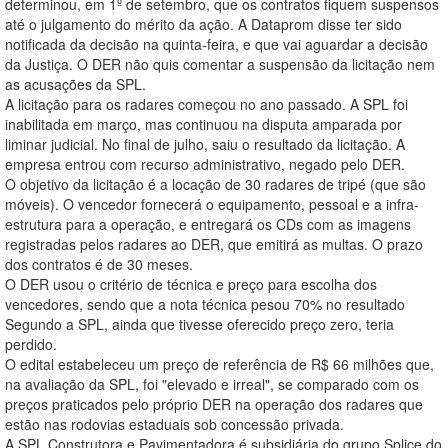
determinou, em 1º de setembro, que os contratos fiquem suspensos
até o julgamento do mérito da ação. A Dataprom disse ter sido
notificada da decisão na quinta-feira, e que vai aguardar a decisão
da Justiça. O DER não quis comentar a suspensão da licitação nem
as acusações da SPL.
A licitação para os radares começou no ano passado. A SPL foi
inabilitada em março, mas continuou na disputa amparada por
liminar judicial. No final de julho, saiu o resultado da licitação. A
empresa entrou com recurso administrativo, negado pelo DER.
O objetivo da licitação é a locação de 30 radares de tripé (que são
móveis). O vencedor fornecerá o equipamento, pessoal e a infra-
estrutura para a operação, e entregará os CDs com as imagens
registradas pelos radares ao DER, que emitirá as multas. O prazo
dos contratos é de 30 meses.
O DER usou o critério de técnica e preço para escolha dos
vencedores, sendo que a nota técnica pesou 70% no resultado
Segundo a SPL, ainda que tivesse oferecido preço zero, teria
perdido.
O edital estabeleceu um preço de referência de R$ 66 milhões que,
na avaliação da SPL, foi "elevado e irreal", se comparado com os
preços praticados pelo próprio DER na operação dos radares que
estão nas rodovias estaduais sob concessão privada.
A SPL Construtora e Pavimentadora é subsidiária do grupo Splice do