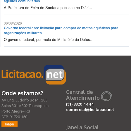
agentes comunitários..
A Prefeitura de Feira de Santana publicou no Diári...
06/08/2026
Governo federal abre licitação para compra de motos aquáticas para
organizações militares
O governo federal, por meio do Ministério da Defes...
Central de
Onde estamos?
Atendimento
Av. Eng. Ludolfo Boehl, 205
(51)
3320 4444
Salas 301 e 302 Teresópolis
comercial@licitacao.net
Porto Alegre - RS
CEP: 91720-150
mapa
Janela Social