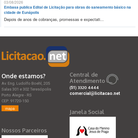
03/08/2026
Embasa publica Edital de Licitação para obras do saneamento básico na
cidade de Eunápolis
Depois de anos de cobranças, promessas e expectati...
Central de
Onde estamos?
Atendimento
Av. Eng. Ludolfo Boehl, 205
(51)
3320 4444
Salas 301 e 302 Teresópolis
comercial@licitacao.net
Porto Alegre - RS
CEP: 91720-150
mapa
Janela Social
Nossos Parceiros