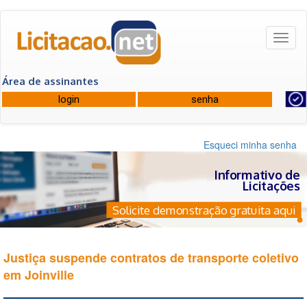
Toggl
naviga
Área de assinantes
Esqueci minha senha
Informativo de
Licitações
Solicite demonstração gratuita aqui
Justiça suspende contratos de transporte coletivo
em Joinville