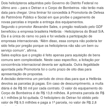
Dois helicópteros adquiridos pelo Governo do Distrito Federal no
último ano – para o Detran e o Corpo de Bombeiros- não terão mais
data para chegar. Uma liminar foi concedida à Promotoria de Defesa
do Patrimônio Público e Social em que proíbe o pagamento de
novas parcelas e impede a entrega dos equipamentos.
Segundo o promotor Alexandre Sales, o pregão realizado pelo GDF
beneficiou a empresa brasileira Helibrás - Helicópteros do Brasil S/A.
Ela é a única do ramo no país e foi vedada a participação de
empresas internacionais. “Além disso, essa compra não poderia ter
sido feita por pregão porque os helicópteros não são um bem ou
serviço comum”, afirma.
Sales explica que o pregão é feito apenas para aquisição de bens
comuns sem complexidade. Neste caso específico, a licitação por
concorrência internacional deveria ser aplicada. Outra ilegalidade
apontada pela Promotoria foi o curto prazo de oito dias para
apresentação de propostas.
A decisão determina um período de cinco dias para que a Helibrás
devolva as parcelas já pagas. Em caso de descumprimento, a multa
diária é de R$ 50 mil por cada contrato. O valor do equipamento do
Corpo de Bombeiros é de R$ 13,8 milhões. A primeira parcela de R$
4,1 milhões já foi quitada. O helicóptero do Detran foi obtido pelo
valor de R$ 9,5 milhões e paga a 1ª parcela, no valor de R$ 2,8