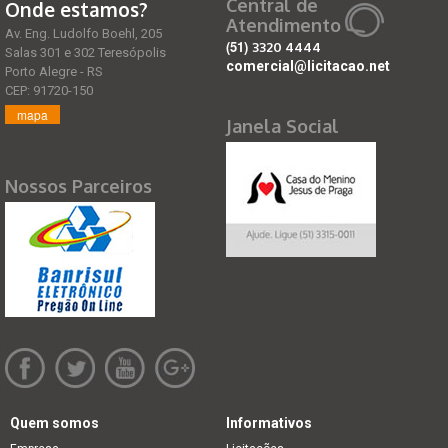
Central de
Onde estamos?
Atendimento
Av. Eng. Ludolfo Boehl, 205
(51)
3320 4444
Salas 301 e 302 Teresópolis
comercial@licitacao.net
Porto Alegre - RS
CEP: 91720-150
mapa
Janela Social
Nossos Parceiros
Quem somos
Informativos