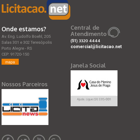
Central de
Onde estamos?
Atendimento
Av. Eng. Ludolfo Boehl, 205
(51)
3320 4444
Salas 301 e 302 Teresópolis
comercial@licitacao.net
Porto Alegre - RS
CEP: 91720-150
mapa
Janela Social
Nossos Parceiros