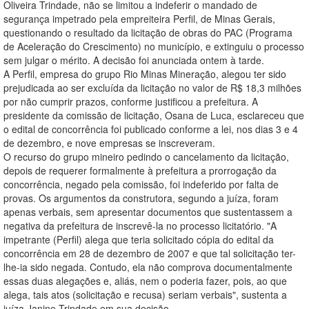
Oliveira Trindade, não se limitou a indeferir o mandado de
segurança impetrado pela empreiteira Perfil, de Minas Gerais,
questionando o resultado da licitação de obras do PAC (Programa
de Aceleração do Crescimento) no município, e extinguiu o processo
sem julgar o mérito. A decisão foi anunciada ontem à tarde.
A Perfil, empresa do grupo Rio Minas Mineração, alegou ter sido
prejudicada ao ser excluída da licitação no valor de R$ 18,3 milhões
por não cumprir prazos, conforme justificou a prefeitura. A
presidente da comissão de licitação, Osana de Luca, esclareceu que
o edital de concorrência foi publicado conforme a lei, nos dias 3 e 4
de dezembro, e nove empresas se inscreveram.
O recurso do grupo mineiro pedindo o cancelamento da licitação,
depois de requerer formalmente à prefeitura a prorrogação da
concorrência, negado pela comissão, foi indeferido por falta de
provas. Os argumentos da construtora, segundo a juíza, foram
apenas verbais, sem apresentar documentos que sustentassem a
negativa da prefeitura de inscrevê-la no processo licitatório. "A
impetrante (Perfil) alega que teria solicitado cópia do edital da
concorrência em 28 de dezembro de 2007 e que tal solicitação ter-
lhe-ia sido negada. Contudo, ela não comprova documentalmente
essas duas alegações e, aliás, nem o poderia fazer, pois, ao que
alega, tais atos (solicitação e recusa) seriam verbais", sustenta a
juíza Janine Trindade em sua decisão.