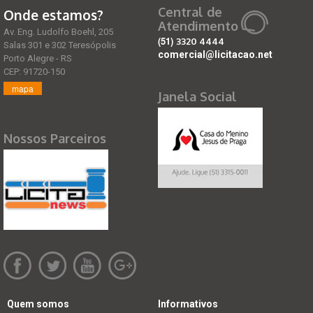
Central de
Onde estamos?
Atendimento
Av. Eng. Ludolfo Boehl, 205
(51)
3320 4444
Salas 301 e 302 Teresópolis
comercial@licitacao.net
Porto Alegre - RS
CEP: 91720-150
mapa
Janela Social
Nossos Parceiros
Quem somos
Informativos