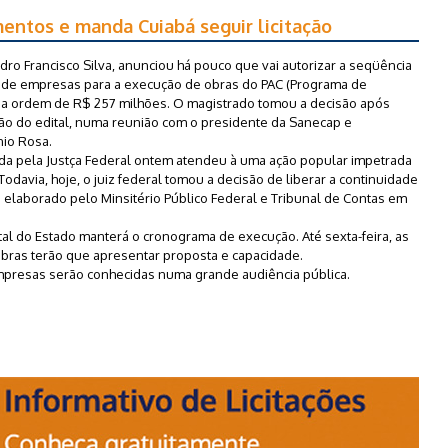
mentos e manda Cuiabá seguir licitação
edro Francisco Silva, anunciou há pouco que vai autorizar a seqüência
ão de empresas para a execução de obras do PAC (Programa de
na ordem de R$ 257 milhões. O magistrado tomou a decisão após
o do edital, numa reunião com o presidente da Sanecap e
nio Rosa.
ada pela Justça Federal ontem atendeu à uma ação popular impetrada
odavia, hoje, o juiz federal tomou a decisão de liberar a continuidade
foi elaborado pelo Minsitério Público Federal e Tribunal de Contas em
ital do Estado manterá o cronograma de execução. Até sexta-feira, as
bras terão que apresentar proposta e capacidade.
 empresas serão conhecidas numa grande audiência pública.