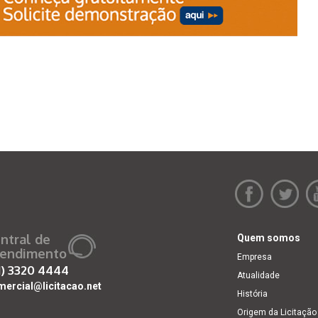
ntral de
Quem somos
endimento
Empresa
1)
3320 4444
Atualidade
mercial@licitacao.net
História
Origem da Licitação