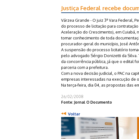
Justiça Federal recebe docu
Várzea Grande - O juiz 3ª Vara Federal, P
do processo de licitação para contrataç
Aceleração do Crescimento), em Cuiabá, 
tomar conhecimento de toda documentaçã
procurador-geral do município, José Antô
A suspensão do processo licitatório tom
pelo advogado Sérgio Donizetti da Silva. T
da concorrência pública, já que o edital 
parceria com a prefeitura.
Com a nova decisão judicial, o PAC na cap
empresas interessadas na execução de o
Na terça-feira, dia 04, as propostas das
26/02/2008
Fonte: Jornal O Documento
Voltar