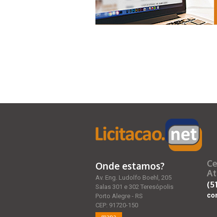
Ce
Onde estamos?
At
Av. Eng. Ludolfo Boehl, 205
(5
Salas 301 e 302 Teresópolis
co
Porto Alegre - RS
CEP: 91720-150
mapa