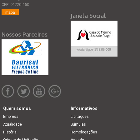
CEP: 91720-150
mapa
Janela Social
Nossos Parceiros
Quem somos
Informativos
Empresa
Licitações
Atualidade
Súmulas
História
Homologações