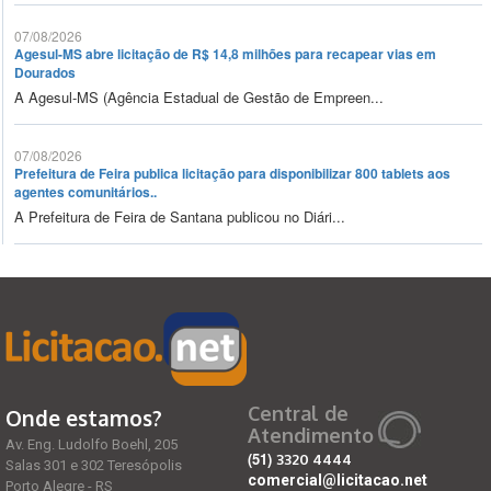
07/08/2026
Agesul-MS abre licitação de R$ 14,8 milhões para recapear vias em
Dourados
A Agesul-MS (Agência Estadual de Gestão de Empreen...
07/08/2026
Prefeitura de Feira publica licitação para disponibilizar 800 tablets aos
agentes comunitários..
A Prefeitura de Feira de Santana publicou no Diári...
Central de
Onde estamos?
Atendimento
Av. Eng. Ludolfo Boehl, 205
(51)
3320 4444
Salas 301 e 302 Teresópolis
comercial@licitacao.net
Porto Alegre - RS