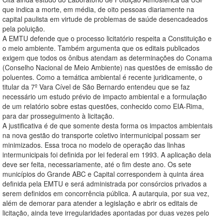
que indica a morte, em média, de oito pessoas diariamente na
capital paulista em virtude de problemas de saúde desencadeados
pela poluição.
A EMTU defende que o processo licitatório respeita a Constituição e
o meio ambiente. Também argumenta que os editais publicados
exigem que todos os ônibus atendam as determinações do Conama
(Conselho Nacional de Meio Ambiente) nas questões de emissão de
poluentes. Como a temática ambiental é recente juridicamente, o
titular da 7º Vara Cível de São Bernardo entendeu que se faz
necessário um estudo prévio de impacto ambiental e a formulação
de um relatório sobre estas questões, conhecido como EIA-Rima,
para dar prosseguimento à licitação.
A justificativa é de que somente desta forma os impactos ambientais
na nova gestão do transporte coletivo intermunicipal possam ser
minimizados. Essa troca no modelo de operação das linhas
intermunicipais foi definida por lei federal em 1993. A aplicação dela
deve ser feita, necessariamente, até o fim deste ano. Os sete
municípios do Grande ABC e Capital correspondem à quinta área
definida pela EMTU e será administrada por consórcios privados a
serem definidos em concorrência pública. A autarquia, por sua vez,
além de demorar para atender a legislação e abrir os editais de
licitação, ainda teve irregularidades apontadas por duas vezes pelo