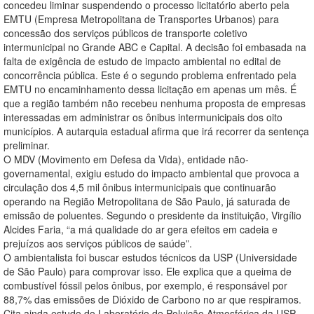
concedeu liminar suspendendo o processo licitatório aberto pela
EMTU (Empresa Metropolitana de Transportes Urbanos) para
concessão dos serviços públicos de transporte coletivo
intermunicipal no Grande ABC e Capital. A decisão foi embasada na
falta de exigência de estudo de impacto ambiental no edital de
concorrência pública. Este é o segundo problema enfrentado pela
EMTU no encaminhamento dessa licitação em apenas um mês. É
que a região também não recebeu nenhuma proposta de empresas
interessadas em administrar os ônibus intermunicipais dos oito
municípios. A autarquia estadual afirma que irá recorrer da sentença
preliminar.
O MDV (Movimento em Defesa da Vida), entidade não-
governamental, exigiu estudo do impacto ambiental que provoca a
circulação dos 4,5 mil ônibus intermunicipais que continuarão
operando na Região Metropolitana de São Paulo, já saturada de
emissão de poluentes. Segundo o presidente da instituição, Virgílio
Alcides Faria, “a má qualidade do ar gera efeitos em cadeia e
prejuízos aos serviços públicos de saúde”.
O ambientalista foi buscar estudos técnicos da USP (Universidade
de São Paulo) para comprovar isso. Ele explica que a queima de
combustível fóssil pelos ônibus, por exemplo, é responsável por
88,7% das emissões de Dióxido de Carbono no ar que respiramos.
Cita ainda estudo do Laboratório de Poluição Atmosférica da USP