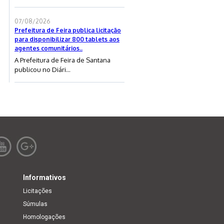
07/08/2026
Prefeitura de Feira publica licitação
para disponibilizar 800 tablets aos
agentes comunitários..
A Prefeitura de Feira de Santana
publicou no Diári...
Informativos
Licitações
Súmulas
Homologações