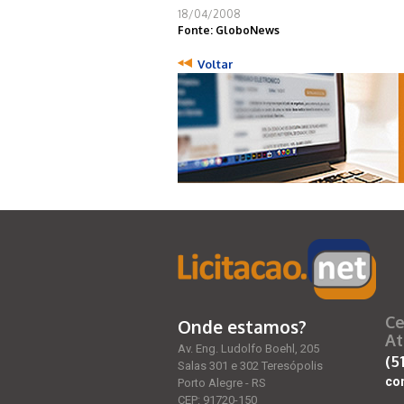
18/04/2008
Fonte: GloboNews
Voltar
Ce
Onde estamos?
At
Av. Eng. Ludolfo Boehl, 205
(5
Salas 301 e 302 Teresópolis
co
Porto Alegre - RS
CEP: 91720-150