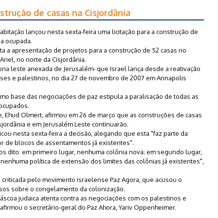
nstrução de casas na Cisjordânia
bitação lançou nesta sexta-feira uma licitação para a construção de
ia ocupada.
icita a apresentação de projetos para a construção de 52 casas no
riel, no norte da Cisjordânia.
 zona leste anexada de Jerusalém- que Israel lança desde a reativação
nses e palestinos, no dia 27 de novembro de 2007 em Annapolis
o base das negociações de paz estipula a paralisação de todas as
 ocupados.
se, Ehud Olmert, afirmou em 26 de março que as construções de casas
sjordânia e em Jerusalém Leste continuarão.
icou nesta sexta-feira a decisão, alegando que esta "faz parte da
ior de blocos de assentamentos já existentes".
mos dito: em primeiro lugar, nenhuma colônia nova; em segundo lugar,
 nenhuma política de extensão dos limites das colônias já existentes",
nte criticada pelo movimento israelense Paz Agora, que acusou o
os sobre o congelamento da colonização.
áscoa judaica atenta contra as negociações com os palestinos e
, afirmou o secretário-geral do Paz Ahora, Yariv Oppenheimer.