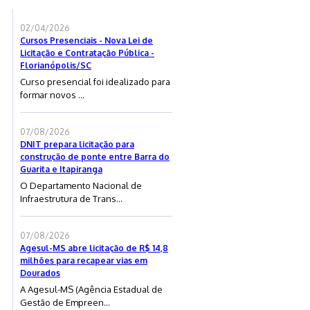
02/04/2026
Cursos Presenciais - Nova Lei de
Licitação e Contratação Pública -
Florianópolis/SC
Curso presencial foi idealizado para
formar novos ...
07/08/2026
DNIT prepara licitação para
construção de ponte entre Barra do
Guarita e Itapiranga
O Departamento Nacional de
Infraestrutura de Trans...
07/08/2026
Agesul-MS abre licitação de R$ 14,8
milhões para recapear vias em
Dourados
A Agesul-MS (Agência Estadual de
Gestão de Empreen...