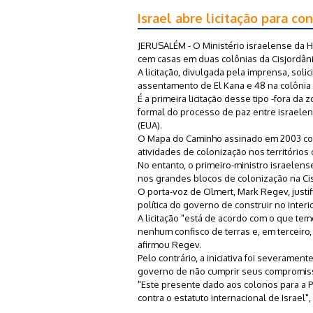
Israel abre licitação para co
JERUSALÉM - O Ministério israelense da Ha
cem casas em duas colônias da Cisjordân
A licitação, divulgada pela imprensa, sol
assentamento de El Kana e 48 na colônia A
É a primeira licitação desse tipo -fora da
formal do processo de paz entre israele
(EUA).
O Mapa do Caminho assinado em 2003 com
atividades de colonização nos territórios
No entanto, o primeiro-ministro israelen
nos grandes blocos de colonização na Ci
O porta-voz de Olmert, Mark Regev, justif
política do governo de construir no inter
A licitação "está de acordo com o que te
nenhum confisco de terras e, em terceiro,
afirmou Regev.
Pelo contrário, a iniciativa foi severame
governo de não cumprir seus compromiss
"Este presente dado aos colonos para a P
contra o estatuto internacional de Israel"