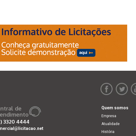
ntral de
Quem somos
endimento
Empresa
1)
3320 4444
Atualidade
mercial@licitacao.net
História