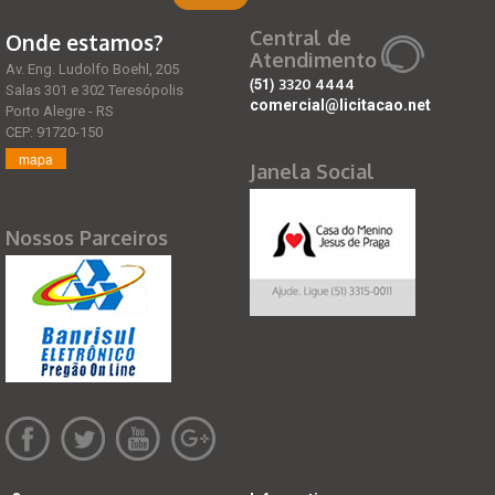
Central de
Onde estamos?
Atendimento
Av. Eng. Ludolfo Boehl, 205
(51)
3320 4444
Salas 301 e 302 Teresópolis
comercial@licitacao.net
Porto Alegre - RS
CEP: 91720-150
mapa
Janela Social
Nossos Parceiros