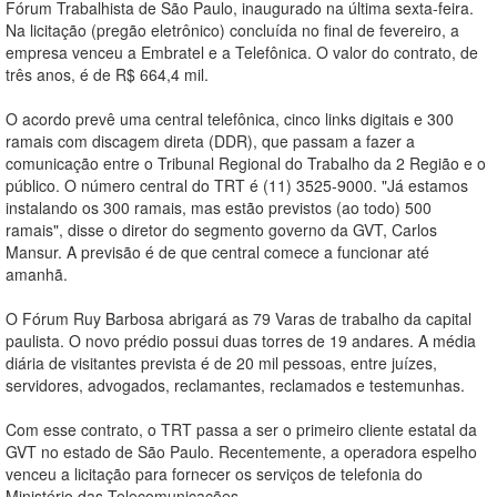
Fórum Trabalhista de São Paulo, inaugurado na última sexta-feira.
Na licitação (pregão eletrônico) concluída no final de fevereiro, a
empresa venceu a Embratel e a Telefônica. O valor do contrato, de
três anos, é de R$ 664,4 mil.
O acordo prevê uma central telefônica, cinco links digitais e 300
ramais com discagem direta (DDR), que passam a fazer a
comunicação entre o Tribunal Regional do Trabalho da 2 Região e o
público. O número central do TRT é (11) 3525-9000. "Já estamos
instalando os 300 ramais, mas estão previstos (ao todo) 500
ramais", disse o diretor do segmento governo da GVT, Carlos
Mansur. A previsão é de que central comece a funcionar até
amanhã.
O Fórum Ruy Barbosa abrigará as 79 Varas de trabalho da capital
paulista. O novo prédio possui duas torres de 19 andares. A média
diária de visitantes prevista é de 20 mil pessoas, entre juízes,
servidores, advogados, reclamantes, reclamados e testemunhas.
Com esse contrato, o TRT passa a ser o primeiro cliente estatal da
GVT no estado de São Paulo. Recentemente, a operadora espelho
venceu a licitação para fornecer os serviços de telefonia do
Ministério das Telecomunicações.