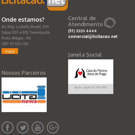
Central de
Onde estamos?
Atendimento
Av. Eng. Ludolfo Boehl, 205
(51)
3320 4444
Salas 301 e 302 Teresópolis
comercial@licitacao.net
Porto Alegre - RS
CEP: 91720-150
mapa
Janela Social
Nossos Parceiros