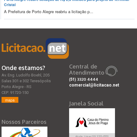
Cristal
A Prefeitura de Porto Alegre reabriu a licitação p...
Central de
Onde estamos?
Atendimento
Av. Eng. Ludolfo Boehl, 205
(51)
3320 4444
Salas 301 e 302 Teresópolis
comercial@licitacao.net
Porto Alegre - RS
CEP: 91720-150
mapa
Janela Social
Nossos Parceiros