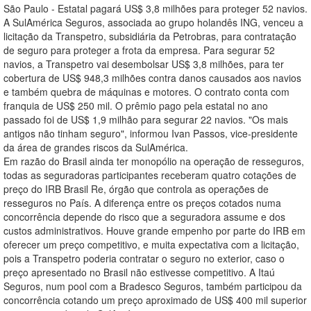
São Paulo - Estatal pagará US$ 3,8 milhões para proteger 52 navios.
A SulAmérica Seguros, associada ao grupo holandês ING, venceu a
licitação da Transpetro, subsidiária da Petrobras, para contratação
de seguro para proteger a frota da empresa. Para segurar 52
navios, a Transpetro vai desembolsar US$ 3,8 milhões, para ter
cobertura de US$ 948,3 milhões contra danos causados aos navios
e também quebra de máquinas e motores. O contrato conta com
franquia de US$ 250 mil. O prêmio pago pela estatal no ano
passado foi de US$ 1,9 milhão para segurar 22 navios. "Os mais
antigos não tinham seguro", informou Ivan Passos, vice-presidente
da área de grandes riscos da SulAmérica.
Em razão do Brasil ainda ter monopólio na operação de resseguros,
todas as seguradoras participantes receberam quatro cotações de
preço do IRB Brasil Re, órgão que controla as operações de
resseguros no País. A diferença entre os preços cotados numa
concorrência depende do risco que a seguradora assume e dos
custos administrativos. Houve grande empenho por parte do IRB em
oferecer um preço competitivo, e muita expectativa com a licitação,
pois a Transpetro poderia contratar o seguro no exterior, caso o
preço apresentado no Brasil não estivesse competitivo. A Itaú
Seguros, num pool com a Bradesco Seguros, também participou da
concorrência cotando um preço aproximado de US$ 400 mil superior