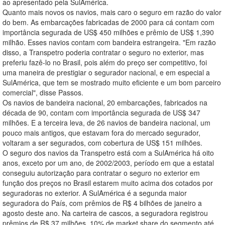
ao apresentado pela SulAmérica.
Quanto mais novos os navios, mais caro o seguro em razão do valor
do bem. As embarcações fabricadas de 2000 para cá contam com
importância segurada de US$ 450 milhões e prêmio de US$ 1,390
milhão. Esses navios contam com bandeira estrangeira. "Em razão
disso, a Transpetro poderia contratar o seguro no exterior, mas
preferiu fazê-lo no Brasil, pois além do preço ser competitivo, foi
uma maneira de prestigiar o segurador nacional, e em especial a
SulAmérica, que tem se mostrado muito eficiente e um bom parceiro
comercial", disse Passos.
Os navios de bandeira nacional, 20 embarcações, fabricados na
década de 90, contam com importância segurada de US$ 347
milhões. E a terceira leva, de 26 navios de bandeira nacional, um
pouco mais antigos, que estavam fora do mercado segurador,
voltaram a ser segurados, com cobertura de US$ 151 milhões.
O seguro dos navios da Transpetro está com a SulAmérica há oito
anos, exceto por um ano, de 2002/2003, período em que a estatal
conseguiu autorização para contratar o seguro no exterior em
função dos preços no Brasil estarem muito acima dos cotados por
seguradoras no exterior. A SulAmérica é a segunda maior
seguradora do País, com prêmios de R$ 4 bilhões de janeiro a
agosto deste ano. Na carteira de cascos, a seguradora registrou
prêmios de R$ 37 milhões, 10% de market share do segmento até