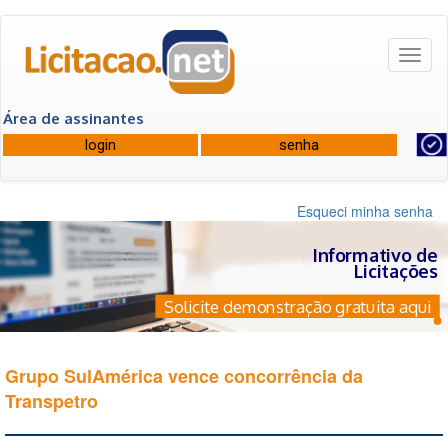
Toggl
naviga
Área de assinantes
Esqueci minha senha
Informativo de
Licitações
Solicite demonstração gratuita aqui
Grupo SulAmérica vence concorrência da
Transpetro