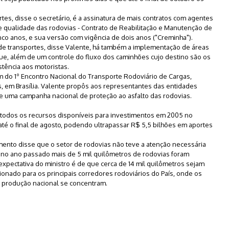
rtes, disse o secretário, é a assinatura de mais contratos com agentes
 qualidade das rodovias - Contrato de Reabilitação e Manutenção de
co anos, e sua versão com vigência de dois anos ("Creminha").
 de transportes, disse Valente, há também a implementação de áreas
que, além de um controle do fluxo dos caminhões cujo destino são os
stência aos motoristas.
m do 1º Encontro Nacional do Transporte Rodoviário de Cargas,
s, em Brasília. Valente propôs aos representantes das entidades
de uma campanha nacional de proteção ao asfalto das rodovias.
todos os recursos disponíveis para investimentos em 2005 no
até o final de agosto, podendo ultrapassar R$ 5,5 bilhões em aportes
imento disse que o setor de rodovias não teve a atenção necessária
 no ano passado mais de 5 mil quilômetros de rodovias foram
expectativa do ministro é de que cerca de 14 mil quilômetros sejam
ionado para os principais corredores rodoviários do País, onde os
 produção nacional se concentram.