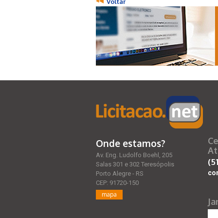
Voltar
Ce
Onde estamos?
At
Av. Eng. Ludolfo Boehl, 205
(5
Salas 301 e 302 Teresópolis
co
Porto Alegre - RS
CEP: 91720-150
mapa
Ja