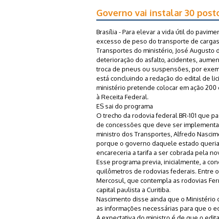
Governo vai instalar 30 pos
Brasília - Para elevar a vida útil do pavi
excesso de peso do transporte de cargas 
Transportes do ministério, José Augusto
deterioração do asfalto, acidentes, aume
troca de pneus ou suspensões, por exemp
está concluindo a redação do edital de l
ministério pretende colocar em ação 200 
à Receita Federal.
ES sai do programa
O trecho da rodovia federal BR-101 que p
de concessões que deve ser implementad
ministro dos Transportes, Alfredo Nascime
porque o governo daquele estado queria
encareceria a tarifa a ser cobrada pela n
Esse programa previa, inicialmente, a conc
quilômetros de rodovias federais. Entre 
Mercosul, que contempla as rodovias Fernã
capital paulista a Curitiba.
Nascimento disse ainda que o Ministério 
as informações necessárias para que o ed
A expectativa do ministro é de que o edit