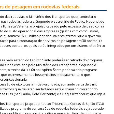
tos de pesagem em rodovias federais
mento das rodovias, o Ministério dos Transportes quer controlar o
nas rodovias federais. Segundo o secretário de Política Nacional de
 da Fonseca Valente, o prejuízo causado pelo excesso de peso com a
nto do custo operacional das empresas (gastos com combustível,
lo) somam R$ 1,5 bilhão por ano. Valente afirmou que o governo
icitação para a contratação de serviços de pesagem em 30 postos. O
desses postos, os quais serão integrados por um sistema eletrônico
assa pelo estado do Espírito Santo poderá ser retirado do programa
o ainda este ano pelo Ministério dos Transportes. Segundo o
nto, o trecho da BR-101 no Espírito Santo pode sair do programa
 que os investimentos fossem feitos imediatamente, o que
ova concessionária.
essão de oito lotes à iniciativa privada, somando cerca de 3 mil
os trechos que deverão ser licitados está o chamado corredor do
o Dias (São Paulo/ Belo Horizonte) e a Regis Bittencourt, que liga a
dos Transportes já apresentou ao Tribunal de Contas da União (TCU)
ital do programa de concessões de rodovias federais seja liberado.
al seja publicado nos próximos dias e que até o final de outubro os