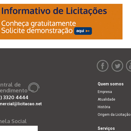
ntral de
Quem somos
endimento
Empresa
1)
3320 4444
Atualidade
mercial@licitacao.net
História
Origem da Licitação
nela Social
Serviços