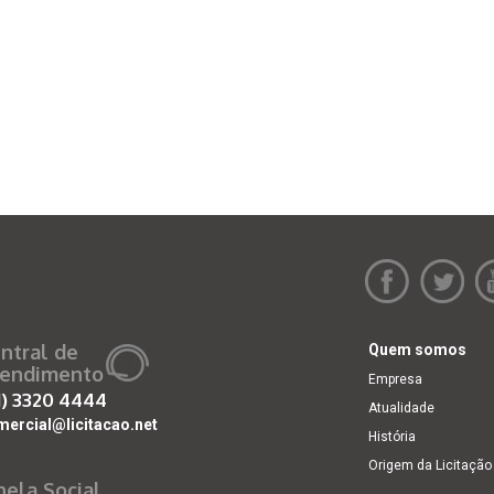
ntral de
Quem somos
endimento
Empresa
1)
3320 4444
Atualidade
mercial@licitacao.net
História
Origem da Licitação
nela Social