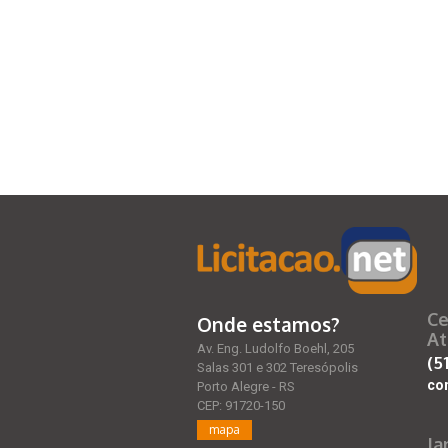
Ce
Onde estamos?
At
Av. Eng. Ludolfo Boehl, 205
(5
Salas 301 e 302 Teresópolis
co
Porto Alegre - RS
CEP: 91720-150
mapa
Ja