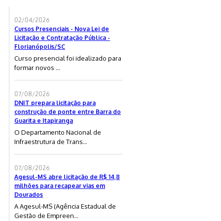
02/04/2026
Cursos Presenciais - Nova Lei de
Licitação e Contratação Pública -
Florianópolis/SC
Curso presencial foi idealizado para
formar novos ...
07/08/2026
DNIT prepara licitação para
construção de ponte entre Barra do
Guarita e Itapiranga
O Departamento Nacional de
Infraestrutura de Trans...
07/08/2026
Agesul-MS abre licitação de R$ 14,8
milhões para recapear vias em
Dourados
A Agesul-MS (Agência Estadual de
Gestão de Empreen...