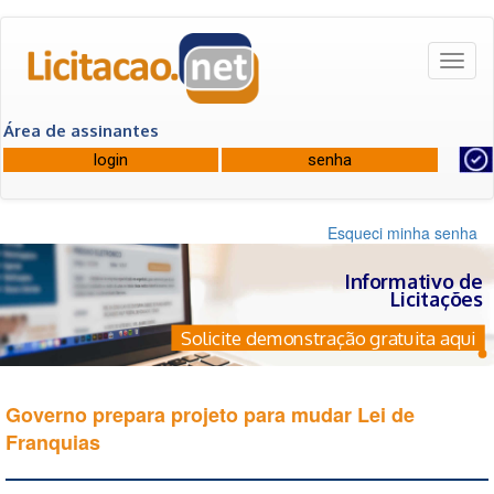
Toggl
naviga
Área de assinantes
Esqueci minha senha
Informativo de
Licitações
Solicite demonstração gratuita aqui
Governo prepara projeto para mudar Lei de
Franquias