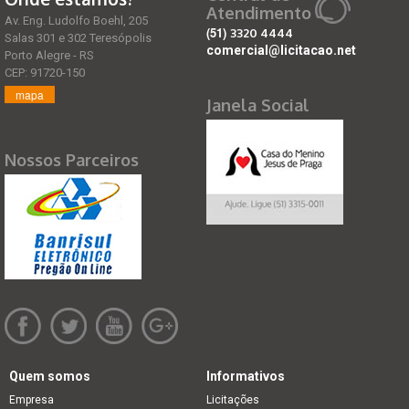
Atendimento
Av. Eng. Ludolfo Boehl, 205
(51)
3320 4444
Salas 301 e 302 Teresópolis
comercial@licitacao.net
Porto Alegre - RS
CEP: 91720-150
mapa
Janela Social
Nossos Parceiros
Quem somos
Informativos
Empresa
Licitações