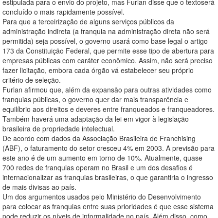
estipulada para o envio do projeto, mas Furlan disse que o textoserá
concluído o mais rapidamente possível.
Para que a terceirização de alguns serviços públicos da
administração indireta (a franquia na administração direta não será
permitida) seja possível, o governo usará como base legal o artigo
173 da Constituição Federal, que permite esse tipo de abertura para
empresas públicas com caráter econômico. Assim, não será preciso
fazer licitação, embora cada órgão vá estabelecer seu próprio
critério de seleção.
Furlan afirmou que, além da expansão para outras atividades como
franquias públicas, o governo quer dar mais transparência e
equilíbrio aos direitos e deveres entre franqueados e franqueadores.
Também haverá uma adaptação da lei em vigor à legislação
brasileira de propriedade intelectual.
De acordo com dados da Associação Brasileira de Franchising
(ABF), o faturamento do setor cresceu 4% em 2003. A previsão para
este ano é de um aumento em torno de 10%. Atualmente, quase
700 redes de franquias operam no Brasil e um dos desafios é
internacionalizar as franquias brasileiras, o que garantiria o ingresso
de mais divisas ao país.
Um dos argumentos usados pelo Ministério do Desenvolvimento
para colocar as franquias entre suas prioridades é que esse sistema
pode reduzir os níveis de informalidade no país. Além disso, como