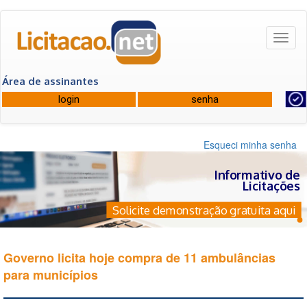
Toggl
naviga
Área de assinantes
Esqueci minha senha
Informativo de
Licitações
Solicite demonstração gratuita aqui
Governo licita hoje compra de 11 ambulâncias
para municípios