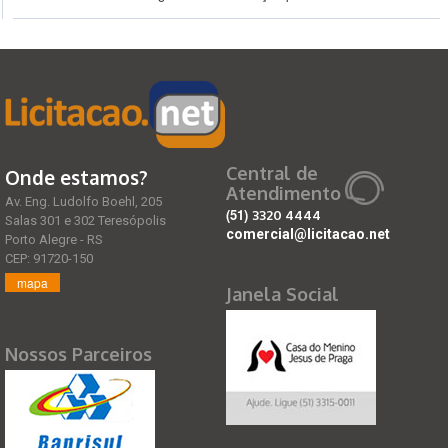
Central de
Onde estamos?
Atendimento
Av. Eng. Ludolfo Boehl, 205
(51)
3320 4444
Salas 301 e 302 Teresópolis
comercial@licitacao.net
Porto Alegre - RS
CEP: 91720-150
mapa
Janela Social
Nossos Parceiros