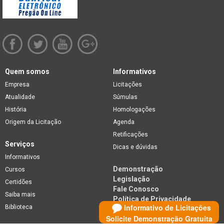
Quem somos
Informativos
Empresa
Licitações
Atualidade
Súmulas
História
Homologações
Origem da Licitação
Agenda
Retificações
Serviços
Dicas e dúvidas
Informativos
Demonstração
Cursos
Legislação
Certidões
Fale Conosco
Saiba mais
Política de Privacidade
Informativo de Licitações
Biblioteca
Solicite Demonstração Gratuita