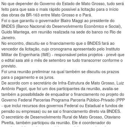
No que depender do Governo do Estado de Mato Grosso, tudo será
feito para que saia o mais rápido possível a licitação para o início
das obras da BR-163 entre Mato Grosso e o Pará.
Foi o que garantiu o governador Blairo Maggi ao presidente do
BNDES (Banco Nacional do Desenvolvimento Econômico e Social),
Guido Mantega, em reunião realizada na sede do banco no Rio de
Janeiro.
No encontro, discutiu-se o financiamento que o BNDES fará ao
vencedor da licitação, cujo cronograma apresentado pelo Instituto
Militar de Engenharia (IME) - responsável pelos projetos - prevê que
o edital saia até o mês de setembro se tudo transcorrer conforme o
previsto.
Foi uma reunião preliminar na qual também se discutiu os prazos
para o pagamento e os juros.
De acordo com o secretário de Infra-Estrutura de Mato Grosso, Luiz
Antônio Pagot, que foi um dos participantes da reunião, avalia-se
também a possibilidade de enquadrar o financiamento no projeto do
Governo Federal Parcerias Programa Parceria Público-Privado (PPP
- que inclui recursos dos governos Federal ou Estadual e fundos de
pensão ou empresas) ou se sai o financiamento direto via BNDES.
O secretário de Desenvolvimento Rural de Mato Grosso, Otaviano
Pivetta, também participou da reunião. Ele é coordenador do