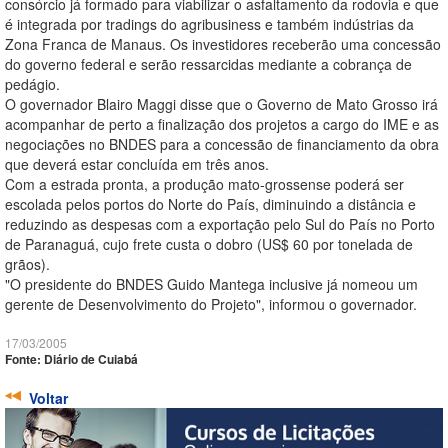
consórcio já formado para viabilizar o asfaltamento da rodovia e que
é integrada por tradings do agribusiness e também indústrias da
Zona Franca de Manaus. Os investidores receberão uma concessão
do governo federal e serão ressarcidas mediante a cobrança de
pedágio.
O governador Blairo Maggi disse que o Governo de Mato Grosso irá
acompanhar de perto a finalização dos projetos a cargo do IME e as
negociações no BNDES para a concessão de financiamento da obra
que deverá estar concluída em três anos.
Com a estrada pronta, a produção mato-grossense poderá ser
escolada pelos portos do Norte do País, diminuindo a distância e
reduzindo as despesas com a exportação pelo Sul do País no Porto
de Paranaguá, cujo frete custa o dobro (US$ 60 por tonelada de
grãos).
"O presidente do BNDES Guido Mantega inclusive já nomeou um
gerente de Desenvolvimento do Projeto", informou o governador.
17/03/2005
Fonte: Diário de Cuiabá
Voltar