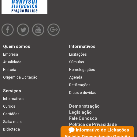
Quem somos
Informativos
Empresa
Licitações
Atualidade
Súmulas
História
Homologações
Origem da Licitação
Agenda
Retificações
Serviços
Dicas e dúvidas
Informativos
Demonstração
Cursos
Legislação
Certidões
Fale Conosco
Saiba mais
Política de Privacidade
Informativo de Licitações
Biblioteca
Solicite Demonstração Gratuita