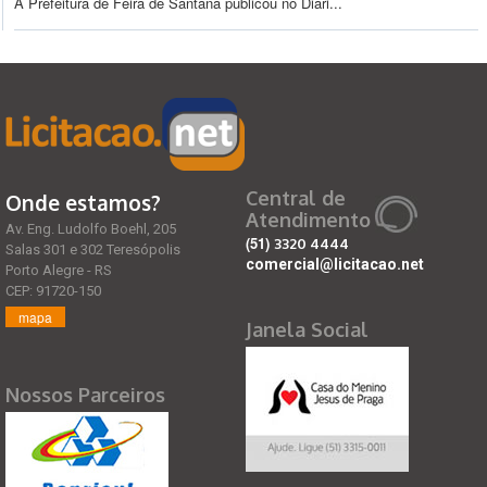
A Prefeitura de Feira de Santana publicou no Diári...
Central de
Onde estamos?
Atendimento
Av. Eng. Ludolfo Boehl, 205
(51)
3320 4444
Salas 301 e 302 Teresópolis
comercial@licitacao.net
Porto Alegre - RS
CEP: 91720-150
mapa
Janela Social
Nossos Parceiros