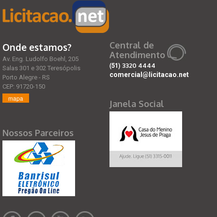
Central de
Onde estamos?
Atendimento
Av. Eng. Ludolfo Boehl, 205
(51)
3320 4444
Salas 301 e 302 Teresópolis
comercial@licitacao.net
Porto Alegre - RS
CEP: 91720-150
mapa
Janela Social
Nossos Parceiros