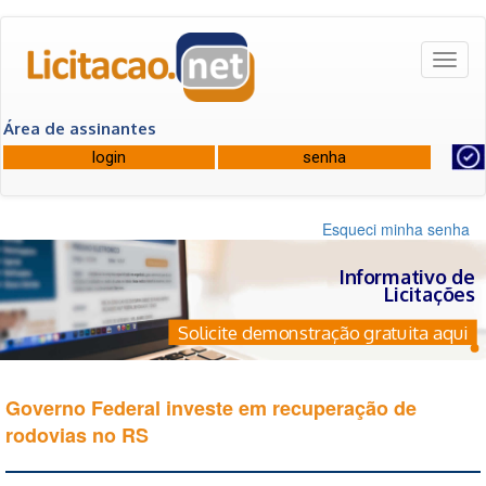
Toggl
naviga
Área de assinantes
Esqueci minha senha
Informativo de
Licitações
Solicite demonstração gratuita aqui
Governo Federal investe em recuperação de
rodovias no RS