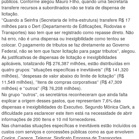
públicos. Conforme alegou Mauro Filho, quando uma Secretaria
transfere recursos a subordinados não se trata de dispensa de
licitação.
''Quando a Seinfra (Secretaria de Infra-estrutura) transfere R$ 17
milhões para o Dert (Departamento de Edificações, Rodovias e
Transportes) isso tem que ser registrado como repasse direto. Não
há erro, não é uma dispensa ou inexigibilidade como tentou se
colocar. O pagamento de tributos se faz diretamente ao Governo
Federal, não se tem que fazer licitação para pagar tributos'', alegou.
As justificativas de dispensas de licitação e inexigibilidades
aplicáveis, totalizando R$ 276,387 milhões, estão distribuídas em
quatro grupos: ''situações específicas e inevitáveis'' (R$ 141,320
milhões), ''despesas de valor abaixo do limite de licitação'' (R$
11,549 milhões), ''itens de compras corporativas'' (R$ 47,309
milhões) e ''outros'' (R$ 76,208 milhões).
No grupo ''outros'', os secretários reconheceram que ainda falta
explicar a origem desses gastos, que representam 7,6% das
dispensas e inexigibilidades do Executivo. Segundo Mônica Clark, a
dificuldade para esclarecer este item está na necessidade de abrir
informações de 200 itens e 10 mil fornecedores.
Nas chamadas situações específicas e inevitáveis estão incluídos os
custos com serviços e concessões públicas como as que envolvem
Coelce, Cagece, Telemar, Sindicato Empresa de Transportes