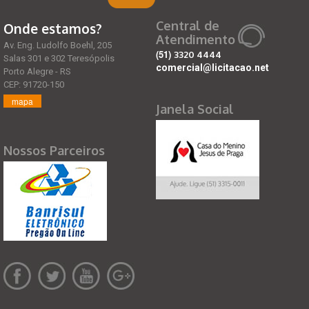
Central de
Onde estamos?
Atendimento
Av. Eng. Ludolfo Boehl, 205
(51)
3320 4444
Salas 301 e 302 Teresópolis
comercial@licitacao.net
Porto Alegre - RS
CEP: 91720-150
mapa
Janela Social
Nossos Parceiros