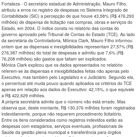
Fortaleza - O secretário estadual de Administração, Mauro Filho,
atribuiu a erros no registro de despesas no Sistema Integrado de
Contabilidade (SIC) a percepção de que houve 43,58% (R$ 476,293
milhões) de dispensa de licitação nas compras, obras e serviços do
Estado, em 2004. O índice consta no relatório das contas do
governo aprovado pelo Tribunal de Contas do Estado (TCE). Ao lado
da secretária da Controladoria, Mônica Clark, Mauro Filho informou
ontem que as dispensas e inexigibilidades representam 27,57% (R$
276,387 milhões) do total de despesas e admitiu que 7,6% (R$
76,208 milhões) são gastos que faltam ser explicados.
Mônica Clark explicou que os dados apresentados no relatório
referem-se às dispensas e inexigibilidades feitas não apenas pelo
Executivo, mas também pelo Legislativo e o Judiciário. Segundo ela,
o percentual até muda pouco quando aplicados os critérios do TCE
apenas em relação aos dados do Executivo: 42,15%, o que equivale
a R$ 422,629 milhões.
A própria secretária admite que o número não está errado. Mas
observa que, deste montante, R$ 130,376 milhões foram registrados
indevidamente, porque não requerem procedimento licitatório.
Entre os itens considerados como registros indevidos estão as
despesas com estagiários, serviços eventuais, profissionais de
Saúde da gestão plena municipal e transferência para órgãos