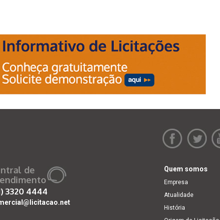
ntral de
Quem somos
endimento
Empresa
1)
3320 4444
Atualidade
mercial@licitacao.net
História