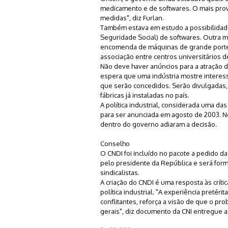
medicamento e de softwares. O mais prov
medidas", diz Furlan.
Também estava em estudo a possibilidade 
Seguridade Social) de softwares. Outra me
encomenda de máquinas de grande porte. A 
associação entre centros universitários 
Não deve haver anúncios para a atração d
espera que uma indústria mostre interess
que serão concedidos. Serão divulgadas,
fábricas já instaladas no país.
A política industrial, considerada uma da
para ser anunciada em agosto de 2003. No
dentro do governo adiaram a decisão.
Conselho
O CNDI foi incluído no pacote a pedido da
pelo presidente da República e será forma
sindicalistas.
A criação do CNDI é uma resposta às crít
política industrial. "A experiência pret
conflitantes, reforça a visão de que o p
gerais", diz documento da CNI entregue 