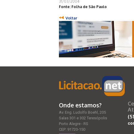
31/03/2004
Fonte: Folha de São Paulo
Voltar
Ce
Onde estamos?
At
Av. Eng. Ludolfo Boehl, 205
(5
Salas 301 e 302 Teresópolis
co
Porto Alegre - RS
CEP: 91720-150