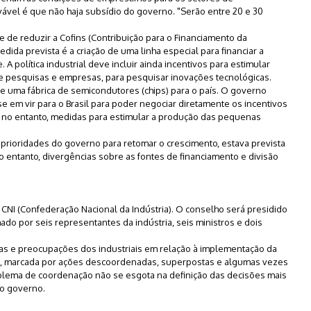
ável é que não haja subsídio do governo. "Serão entre 20 e 30
de reduzir a Cofins (Contribuição para o Financiamento da
dida prevista é a criação de uma linha especial para financiar a
política industrial deve incluir ainda incentivos para estimular
de pesquisas e empresas, para pesquisar inovações tecnológicas.
e uma fábrica de semicondutores (chips) para o país. O governo
e em vir para o Brasil para poder negociar diretamente os incentivos
 no entanto, medidas para estimular a produção das pequenas
s prioridades do governo para retomar o crescimento, estava prevista
 entanto, divergências sobre as fontes de financiamento e divisão
 CNI (Confederação Nacional da Indústria). O conselho será presidido
do por seis representantes da indústria, seis ministros e dois
icas e preocupações dos industriais em relação à implementação da
érita, marcada por ações descoordenadas, superpostas e algumas vezes
roblema de coordenação não se esgota na definição das decisões mais
ao governo.