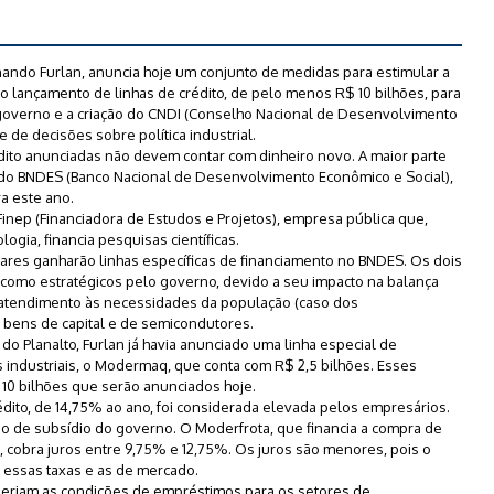
nando Furlan, anuncia hoje um conjunto de medidas para estimular a
 o lançamento de linhas de crédito, de pelo menos R$ 10 bilhões, para
governo e a criação do CNDI (Conselho Nacional de Desenvolvimento
 de decisões sobre política industrial.
dito anunciadas não devem contar com dinheiro novo. A maior parte
o do BNDES (Banco Nacional de Desenvolvimento Econômico e Social),
a este ano.
inep (Financiadora de Estudos e Projetos), empresa pública que,
logia, financia pesquisas científicas.
ares ganharão linhas específicas de financiamento no BNDES. Os dois
 como estratégicos pelo governo, devido a seu impacto na balança
 atendimento às necessidades da população (caso dos
 bens de capital e de semicondutores.
 do Planalto, Furlan já havia anunciado uma linha especial de
 industriais, o Modermaq, que conta com R$ 2,5 bilhões. Esses
 10 bilhões que serão anunciados hoje.
édito, de 14,75% ao ano, foi considerada elevada pelos empresários.
o de subsídio do governo. O Moderfrota, que financia a compra de
, cobra juros entre 9,75% e 12,75%. Os juros são menores, pois o
 essas taxas e as de mercado.
seriam as condições de empréstimos para os setores de