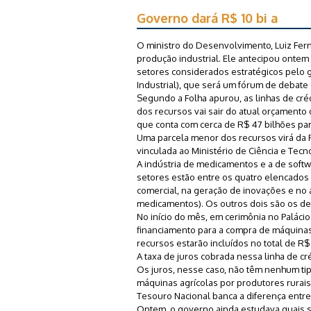
Governo dará R$ 10 bi a
O ministro do Desenvolvimento, Luiz Fer
produção industrial. Ele antecipou ontem
setores considerados estratégicos pelo 
Industrial), que será um fórum de debate e
Segundo a Folha apurou, as linhas de cré
dos recursos vai sair do atual orçament
que conta com cerca de R$ 47 bilhões par
Uma parcela menor dos recursos virá da F
vinculada ao Ministério de Ciência e Tecno
A indústria de medicamentos e a de softw
setores estão entre os quatro elencados
comercial, na geração de inovações e no
medicamentos). Os outros dois são os de
No início do mês, em cerimônia no Palácio
financiamento para a compra de máquinas
recursos estarão incluídos no total de R$
A taxa de juros cobrada nessa linha de cr
Os juros, nesse caso, não têm nenhum tip
máquinas agrícolas por produtores rurais
Tesouro Nacional banca a diferença entre
Ontem, o governo ainda estudava quais 