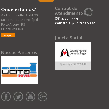
Central de
Onde estamos?
Atendimento
Av. Eng. Ludolfo Boehl, 205
(51)
3320 4444
Salas 301 e 302 Teresópolis
comercial@licitacao.net
Porto Alegre - RS
CEP: 91720-150
mapa
Janela Social
Nossos Parceiros