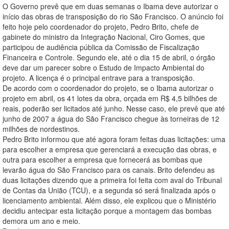
O Governo prevê que em duas semanas o Ibama deve autorizar o
início das obras de transposição do rio São Francisco. O anúncio foi
feito hoje pelo coordenador do projeto, Pedro Brito, chefe de
gabinete do ministro da Integração Nacional, Ciro Gomes, que
participou de audiência pública da Comissão de Fiscalização
Financeira e Controle. Segundo ele, até o dia 15 de abril, o órgão
deve dar um parecer sobre o Estudo de Impacto Ambiental do
projeto. A licença é o principal entrave para a transposição.
De acordo com o coordenador do projeto, se o Ibama autorizar o
projeto em abril, os 41 lotes da obra, orçada em R$ 4,5 bilhões de
reais, poderão ser licitados até junho. Nesse caso, ele prevê que até
junho de 2007 a água do São Francisco chegue às torneiras de 12
milhões de nordestinos.
Pedro Brito informou que até agora foram feitas duas licitações: uma
para escolher a empresa que gerenciará a execução das obras, e
outra para escolher a empresa que fornecerá as bombas que
levarão água do São Francisco para os canais. Brito defendeu as
duas licitações dizendo que a primeira foi feita com aval do Tribunal
de Contas da União (TCU), e a segunda só será finalizada após o
licenciamento ambiental. Além disso, ele explicou que o Ministério
decidiu antecipar esta licitação porque a montagem das bombas
demora um ano e meio.