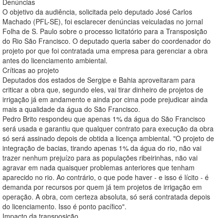
Denúncias
O objetivo da audiência, solicitada pelo deputado José Carlos
Machado (PFL-SE), foi esclarecer denúncias veiculadas no jornal
Folha de S. Paulo sobre o processo licitatório para a Transposição
do Rio São Francisco. O deputado queria saber do coordenador do
projeto por que foi contratada uma empresa para gerenciar a obra
antes do licenciamento ambiental.
Críticas ao projeto
Deputados dos estados de Sergipe e Bahia aproveitaram para
criticar a obra que, segundo eles, vai tirar dinheiro de projetos de
irrigação já em andamento e ainda por cima pode prejudicar ainda
mais a qualidade da água do São Francisco.
Pedro Brito respondeu que apenas 1% da água do São Francisco
será usada e garantiu que qualquer contrato para execução da obra
só será assinado depois de obtida a licença ambiental. "O projeto de
integração de bacias, tirando apenas 1% da água do rio, não vai
trazer nenhum prejuízo para as populações ribeirinhas, não vai
agravar em nada quaisquer problemas anteriores que tenham
aparecido no rio. Ao contrário, o que pode haver - e isso é lícito - é
demanda por recursos por quem já tem projetos de irrigação em
operação. A obra, com certeza absoluta, só será contratada depois
do licenciamento. Isso é ponto pacífico".
Impacto da transposição