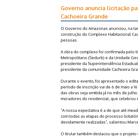
Governo anuncia licitação p
Cachoeira Grande
O Governo do Amazonas anunciou, na tard
construção do Complexo Habitacional Cacho
pessoas.
A obra do complexo foi confirmada pelo t
Metropolitano (Sedurb) e da Unidade Gest
presidente da Superintendência Estadual 
presidente da comunidade Cachoeira Gran
Durante o evento, foi apresentado o edita
período de inscrição vai de 6 de maio a 16
das obras seja emitida já no mês de julh
moradores do residencial, que celebrou 
“A nossa expectativa é a de que até meado
com todas as etapas do processo licitató
devidamente realizadas”, salientou Marc
O tírular também destacou que o projeto