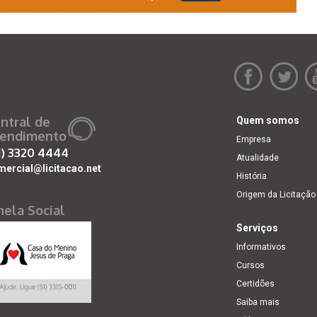
ntral de
Quem somos
endimento
Empresa
1)
3320 4444
Atualidade
mercial@licitacao.net
História
Origem da Licitação
nela Social
Serviços
Informativos
Cursos
Certidões
Saiba mais