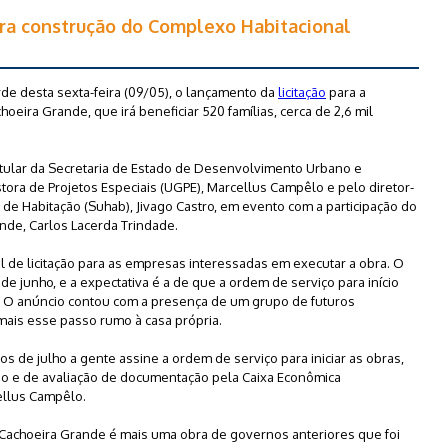
ara construção do Complexo Habitacional
e desta sexta-feira (09/05), o lançamento da
licitação
para a
eira Grande, que irá beneficiar 520 famílias, cerca de 2,6 mil
itular da Secretaria de Estado de Desenvolvimento Urbano e
ora de Projetos Especiais (UGPE), Marcellus Campêlo e pelo diretor-
de Habitação (Suhab), Jivago Castro, em evento com a participação do
de, Carlos Lacerda Trindade.
l de licitação para as empresas interessadas em executar a obra. O
 de junho, e a expectativa é a de que a ordem de serviço para início
o. O anúncio contou com a presença de um grupo de futuros
mais esse passo rumo à casa própria.
s de julho a gente assine a ordem de serviço para iniciar as obras,
rio e de avaliação de documentação pela Caixa Econômica
ellus Campêlo.
 Cachoeira Grande é mais uma obra de governos anteriores que foi