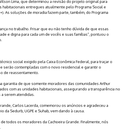
lson Lima, que determinou a revisão do projeto original para
s habitacionais entregues atualmente pelo Programa Social e
n+). As soluções de moradia fazem parte, também, do Programa
iança no trabalho. Frisar que eu não tenho dúvida de que essas
de e digna para cada um de vocês e suas famílias”, pontuou o
o.
técnico social exigido pela Caixa Econômica Federal, para traçar o
ue serão contempladas com o novo residencial e garantir o
o de reassentamento.
a garantia de que somente moradores das comunidades Arthur
ados com as unidades habitacionais, assegurando a transparência no
 a serem atendidas.
rande, Carlos Lacerda, comemorou os anúncios e agradeceu a
io da Sedurb, UGPE e Suhab, vem dando à causa.
da de todos os moradores da Cachoeira Grande. Finalmente, nós
.