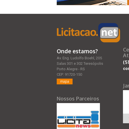
Ce
Onde estamos?
At
Av. Eng. Ludolfo Boehl, 205
(5
Salas 301 e 302 Teresópolis
co
Porto Alegre - RS
CEP: 91720-150
mapa
Ja
Nossos Parceiros