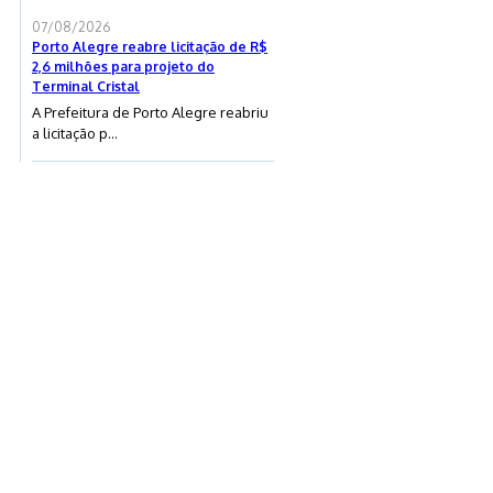
07/08/2026
Porto Alegre reabre licitação de R$
2,6 milhões para projeto do
Terminal Cristal
A Prefeitura de Porto Alegre reabriu
a licitação p...