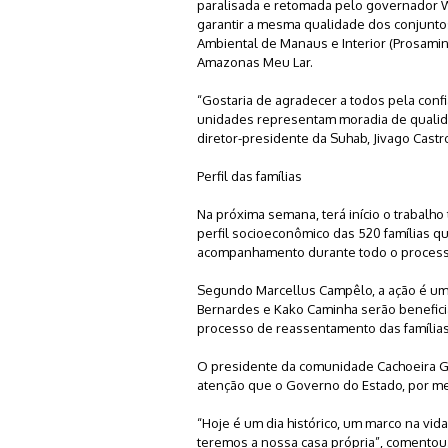
paralisada e retomada pelo governador Wi
garantir a mesma qualidade dos conjunto
Ambiental de Manaus e Interior (Prosami
Amazonas Meu Lar.
“Gostaria de agradecer a todos pela conf
unidades representam moradia de qualida
diretor-presidente da Suhab, Jivago Castr
Perfil das famílias
Na próxima semana, terá início o trabalho 
perfil socioeconômico das 520 famílias q
acompanhamento durante todo o process
Segundo Marcellus Campêlo, a ação é um
Bernardes e Kako Caminha serão benefici
processo de reassentamento das famílias
O presidente da comunidade Cachoeira G
atenção que o Governo do Estado, por me
“Hoje é um dia histórico, um marco na vi
teremos a nossa casa própria”, comentou