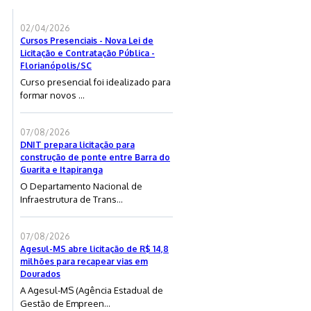
02/04/2026
Cursos Presenciais - Nova Lei de
Licitação e Contratação Pública -
Florianópolis/SC
Curso presencial foi idealizado para
formar novos ...
07/08/2026
DNIT prepara licitação para
construção de ponte entre Barra do
Guarita e Itapiranga
O Departamento Nacional de
Infraestrutura de Trans...
07/08/2026
Agesul-MS abre licitação de R$ 14,8
milhões para recapear vias em
Dourados
A Agesul-MS (Agência Estadual de
Gestão de Empreen...