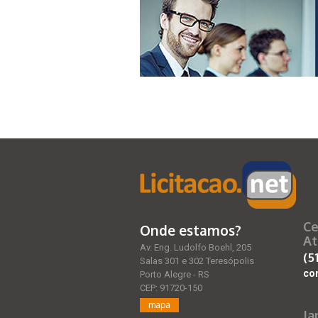
Ce
Onde estamos?
At
Av. Eng. Ludolfo Boehl, 205
(5
Salas 301 e 302 Teresópolis
co
Porto Alegre - RS
CEP: 91720-150
mapa
Ja