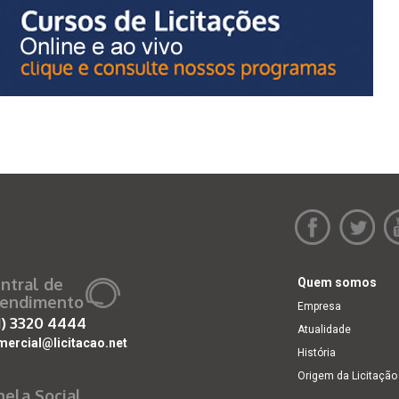
ntral de
Quem somos
endimento
Empresa
1)
3320 4444
Atualidade
mercial@licitacao.net
História
Origem da Licitação
nela Social