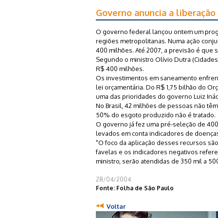
Governo anuncia a liberação
O governo federal lançou ontem um prog
regiões metropolitanas. Numa ação conjun
400 milhões. Até 2007, a previsão é que s
Segundo o ministro Olívio Dutra (Cidades
R$ 400 milhões.
Os investimentos em saneamento enfrenta
lei orçamentária. Do R$ 1,75 bilhão do O
uma das prioridades do governo Luiz Ináci
No Brasil, 42 milhões de pessoas não tê
50% do esgoto produzido não é tratado.
O governo já fez uma pré-seleção de 400
levados em conta indicadores de doenças
"O foco da aplicação desses recursos sã
favelas e os indicadores negativos refer
ministro, serão atendidas de 350 mil a 500
28/04/2004
Fonte: Folha de São Paulo
Voltar