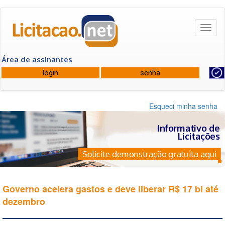
Toggl
naviga
Área de assinantes
Esqueci minha senha
Informativo de
Licitações
Solicite demonstração gratuita aqui
Governo acelera gastos e deve liberar R$ 17 bi até
dezembro