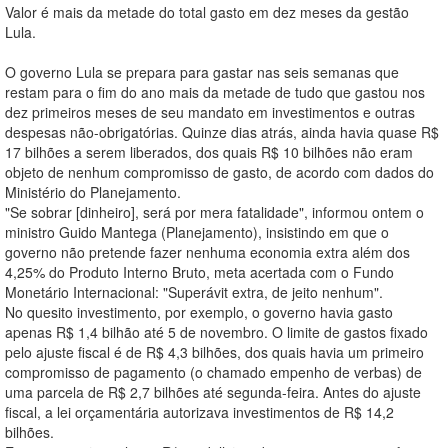
Valor é mais da metade do total gasto em dez meses da gestão
Lula.
O governo Lula se prepara para gastar nas seis semanas que
restam para o fim do ano mais da metade de tudo que gastou nos
dez primeiros meses de seu mandato em investimentos e outras
despesas não-obrigatórias. Quinze dias atrás, ainda havia quase R$
17 bilhões a serem liberados, dos quais R$ 10 bilhões não eram
objeto de nenhum compromisso de gasto, de acordo com dados do
Ministério do Planejamento.
"Se sobrar [dinheiro], será por mera fatalidade", informou ontem o
ministro Guido Mantega (Planejamento), insistindo em que o
governo não pretende fazer nenhuma economia extra além dos
4,25% do Produto Interno Bruto, meta acertada com o Fundo
Monetário Internacional: "Superávit extra, de jeito nenhum".
No quesito investimento, por exemplo, o governo havia gasto
apenas R$ 1,4 bilhão até 5 de novembro. O limite de gastos fixado
pelo ajuste fiscal é de R$ 4,3 bilhões, dos quais havia um primeiro
compromisso de pagamento (o chamado empenho de verbas) de
uma parcela de R$ 2,7 bilhões até segunda-feira. Antes do ajuste
fiscal, a lei orçamentária autorizava investimentos de R$ 14,2
bilhões.