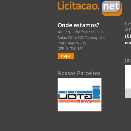
Ce
Onde estamos?
At
Av. Eng. Ludolfo Boehl, 205
(5
Salas 301 e 302 Teresópolis
co
Porto Alegre - RS
CEP: 91720-150
mapa
Ja
Nossos Parceiros