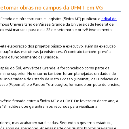
a retomar obras no campus da UFMT em VG
Estado de Infraestrutura e Logística (Sinfra-MT) publicou o
edital de
mpus Universitário de Várzea Grande da Universidade Federal de
ca está marcada para o dia 22 de setembro e prevê investimento
la elaboração dos projetos básico e executivo, além da execução
quação das estruturas já existentes. O contrato também prevê a
 para o funcionamento da unidade.
hapéu do Sol, em Várzea Grande, e foi concebido como parte da
 ensino superior. No entorno também foram planejadas unidades do
 da Universidade do Estado de Mato Grosso (Unemat), da Fundação de
sso (Fapemat) e o Parque Tecnológico, formando um polo de ensino,
vênio firmado entre a Sinfra-MT e a UFMT. Em fevereiro deste ano, a
 18 milhões que garantiram os recursos para viabilizar a
eriores, mas acabaram paralisadas. Segundo o governo estadual,
após anos de abandono. Apenas parte dos quatro blocos previstos e