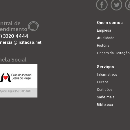
ntral de
Quem somos
endimento
Empresa
1)
3320 4444
Atualidade
mercial@licitacao.net
História
Origem da Licitação
nela Social
Serviços
Informativos
Cursos
Certidões
Saiba mais
Biblioteca