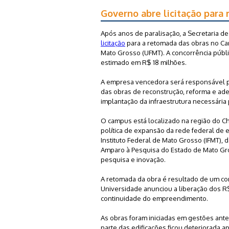
Governo abre licitação par
Após anos de paralisação, a Secretaria de 
licitação
para a retomada das obras no Ca
Mato Grosso (UFMT). A concorrência públi
estimado em R$ 18 milhões.
A empresa vencedora será responsável pe
das obras de reconstrução, reforma e ade
implantação da infraestrutura necessária
O campus está localizado na região do C
política de expansão da rede federal de
Instituto Federal de Mato Grosso (IFMT),
Amparo à Pesquisa do Estado de Mato Gro
pesquisa e inovação.
A retomada da obra é resultado de um con
Universidade anunciou a liberação dos R$
continuidade do empreendimento.
As obras foram iniciadas em gestões ant
parte das edificações ficou deteriorada 