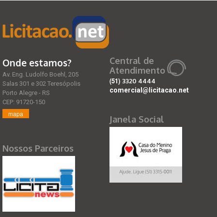
Central de
Onde estamos?
Atendimento
Av. Eng. Ludolfo Boehl, 205
(51)
3320 4444
Salas 301 e 302 Teresópolis
comercial@licitacao.net
Porto Alegre - RS
CEP: 91720-150
mapa
Janela Social
Nossos Parceiros