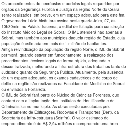
Os procedimentos de necrópsias e perícias legais requeridos por
órgãos da Segurança Pública e Justiça na região Norte do Ceará
serão realizados, em breve, em um espaço adequado para este fim.
O governador Lúcio Alcântara assina nesta quarta-feira, 27, às
10h30min, no Palácio Iracema, o edital de licitação para construção
do Instituto Médico Legal de Sobral. O IML atenderá não apenas a
Sobral, mas também aos municípios daquela região do Estado, cuja
população é estimada em mais de 1 milhão de habitantes.
Antiga reivindicação da população da região Norte, o IML de Sobral
permitirá, quando estiver em funcionamento, a realização dos
procedimentos técnicos legais de forma rápida, adequada e
descentralizada, melhorando a infra-estrutura dos trabalhos tanto do
Judiciário quanto da Segurança Pública. Atualmente, pela ausência
de um espaço adequado, os exames cadavéricos e de corpo de
delito na região são realizados na Faculdade de Medicina de Sobral
ou enviados à Fortaleza.
O IML de Sobral fará parte do Núcleo de Ciências Forenses, que
contará com a implantação dos Institutos de Identificação e de
Criminalística no município. As obras serão executadas pelo
Departamento de Edificações, Rodovias e Transportes (Dert), da
Secretaria da Infra-estrutura (Seinfra). O valor estimado do
empreendimento é de R$ 2,94 milhões e compreende uma área