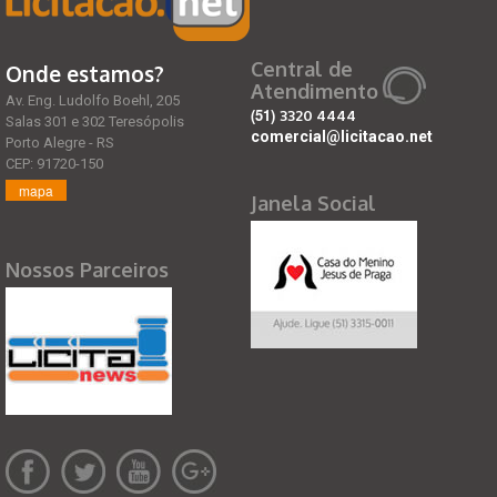
Central de
Onde estamos?
Atendimento
Av. Eng. Ludolfo Boehl, 205
(51)
3320 4444
Salas 301 e 302 Teresópolis
comercial@licitacao.net
Porto Alegre - RS
CEP: 91720-150
mapa
Janela Social
Nossos Parceiros