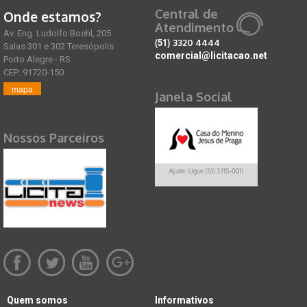
Central de
Onde estamos?
Atendimento
Av. Eng. Ludolfo Boehl, 205
(51)
3320 4444
Salas 301 e 302 Teresópolis
comercial@licitacao.net
Porto Alegre - RS
CEP: 91720-150
mapa
Janela Social
Nossos Parceiros
Quem somos
Informativos