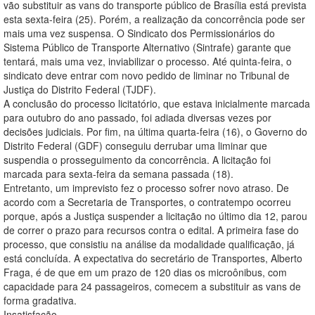
vão substituir as vans do transporte público de Brasília está prevista
esta sexta-feira (25). Porém, a realização da concorrência pode ser
mais uma vez suspensa. O Sindicato dos Permissionários do
Sistema Público de Transporte Alternativo (Sintrafe) garante que
tentará, mais uma vez, inviabilizar o processo. Até quinta-feira, o
sindicato deve entrar com novo pedido de liminar no Tribunal de
Justiça do Distrito Federal (TJDF).
A conclusão do processo licitatório, que estava inicialmente marcada
para outubro do ano passado, foi adiada diversas vezes por
decisões judiciais. Por fim, na última quarta-feira (16), o Governo do
Distrito Federal (GDF) conseguiu derrubar uma liminar que
suspendia o prosseguimento da concorrência. A licitação foi
marcada para sexta-feira da semana passada (18).
Entretanto, um imprevisto fez o processo sofrer novo atraso. De
acordo com a Secretaria de Transportes, o contratempo ocorreu
porque, após a Justiça suspender a licitação no último dia 12, parou
de correr o prazo para recursos contra o edital. A primeira fase do
processo, que consistiu na análise da modalidade qualificação, já
está concluída. A expectativa do secretário de Transportes, Alberto
Fraga, é de que em um prazo de 120 dias os microônibus, com
capacidade para 24 passageiros, comecem a substituir as vans de
forma gradativa.
Insatisfação